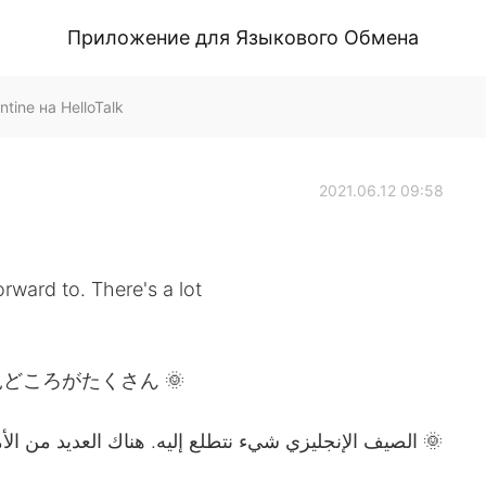
Приложение для Языкового Обмена
tine на HelloTalk
2021.06.12 09:58
rward to. There's a lot
どころがたくさん 🌞
الصيف الإنجليزي شيء نتطلع إليه. هناك العديد من الأماكن التي يمكنك زيارتها في المملكة المتحدة 🌞