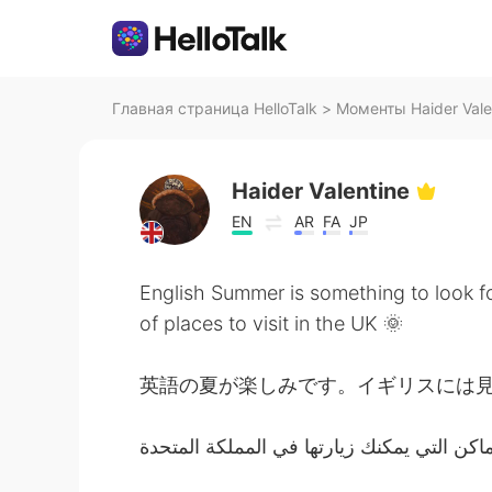
Главная страница HelloTalk
>
Моменты Haider Valen
Haider Valentine
EN
AR
FA
JP
English Summer is something to look fo
of places to visit in the UK 🌞
英語の夏が楽しみです。イギリスには見