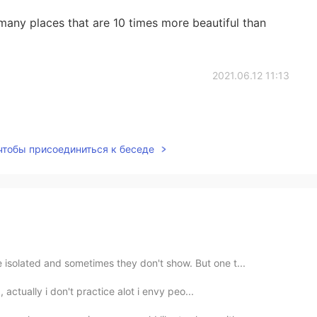
any places that are 10 times more beautiful than
2021.06.12 11:13
 чтобы присоединиться к беседе
 isolated and sometimes they don't show. But one t...
 actually i don't practice alot i envy peo...