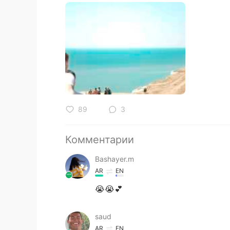
89
3
Комментарии
Bashayer.m
AR
EN
😭😭💕
saud
AR
EN