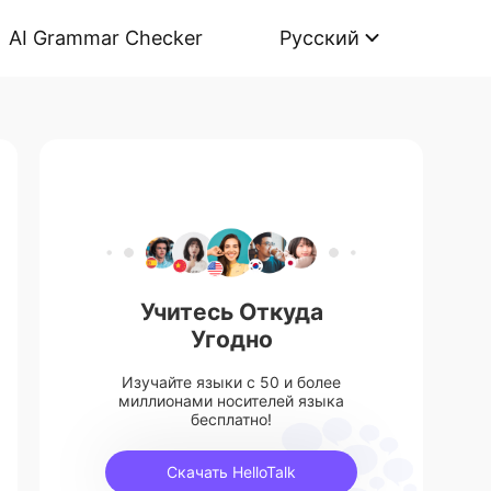
AI Grammar Checker
Русский
Учитесь Откуда
Угодно
Изучайте языки с 50 и более
миллионами носителей языка
бесплатно!
Скачать HelloTalk