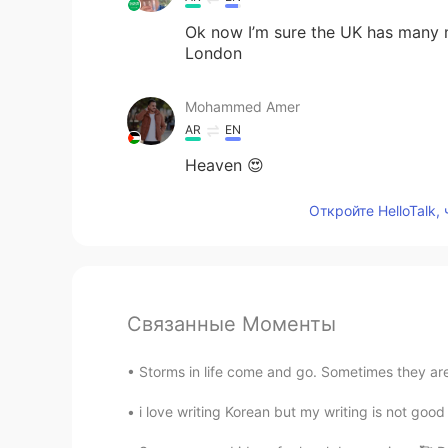
Ok now I’m sure the UK has many m
London
Mohammed Amer
AR
EN
Heaven 😍
Откройте HelloTalk,
Связанные Моменты
Storms in life come and go. Sometimes they are
i love writing Korean but my writing is not good ,