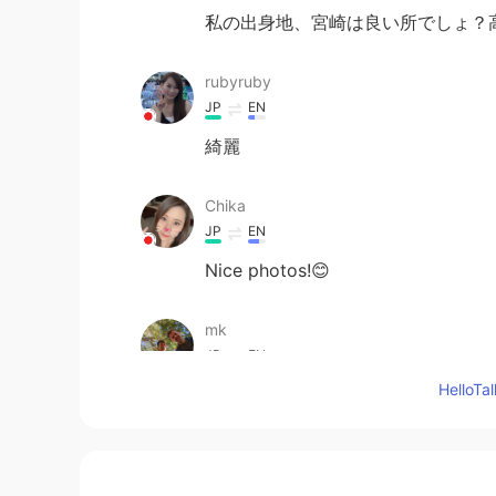
私の出身地、宮崎は良い所でしょ？
rubyruby
JP
EN
綺麗
Chika
JP
EN
Nice photos!😊
mk
JP
EN
Hello
いい写真！😁