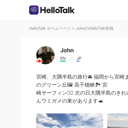
HelloTalk ホームページ
>
JohnのHelloTalk投稿
John
EN
JP
宮崎、大隅半島の旅行🚘 福岡から宮崎ま
のグリーン丘🖼 高千穂峡🏞 宮
崎サーフィン🏄‍♂️ 次の日大隅半島のき
んウミガメの巣があります🐢