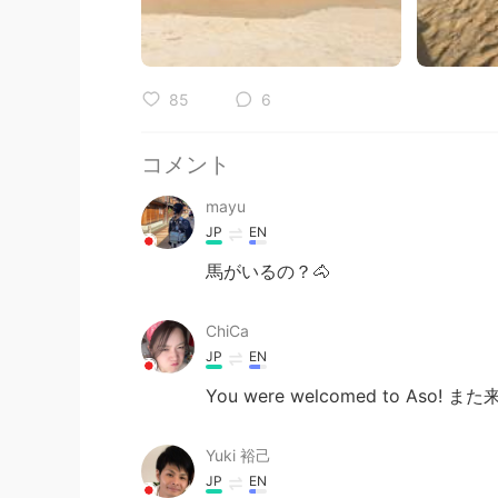
85
6
コメント
mayu
JP
EN
馬がいるの？🐴
ChiCa
JP
EN
You were welcomed to Aso! ま
Yuki 裕己
JP
EN