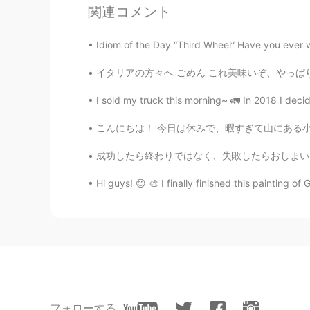
関連コメント
Idiom of the Day “Third Wheel” Have you ever w
イタリアの方々へ ごめん これ美味いぞ、やっぱり。 To the good peopl
I sold my truck this morning~ 🚛 In 2018 I deci
こんにちは！ 今日は休みで、暇すぎて山にある小さな公園で日本語を勉強してる😄公園の向
成功したら終わりではなく、失敗したらおしまいでもない。大切なのは挑戦し続ける勇気だ。 
Hi guys! 😊 🎨 I finally finished this painting of
フォローする