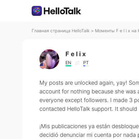
Главная страница HelloTalk
>
Моменты F e l i x на 
F e l i x
EN
PT
My posts are unlocked again, yay! So
account for nothing because she was 
everyone except followers. I made 3 po
contacted HelloTalk support. It should
¡Mis publicaciones ya están desbloqu
decidió denunciar mi cuenta por nada 