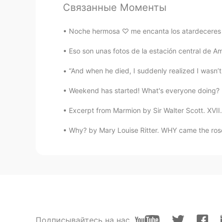
Связанные Моменты
爱吃香菜
CN
EN
Noche hermosa ♡ me encanta los atardecere
表情包？拿来吧你！！👀👀👀👀👀👀👀👀👀
👀👀👀👀👀👀👀👀👀👀👀👀👀👀👀👀
Eso son unas fotos de la estación central de A
👀👀👀👀👀👀👀👀👀👀👀👀👀👀👀👀
“And when he died, I suddenly realized I wasn’t c
爱吃香菜
Weekend has started! What's everyone doing? D
CN
EN
Excerpt from Marmion by Sir Walter Scott. XVII. 
Are you American?
Why? by Mary Louise Ritter. WHY came the rose?
返程车
CN
EN
哈哈哈哈哈哈表情包，拿来吧你
Sheeppp
CN
EN
Подписывайтесь на нас