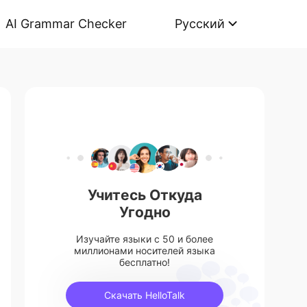
AI Grammar Checker
Русский
Учитесь Откуда
Угодно
Изучайте языки с 50 и более
миллионами носителей языка
бесплатно!
Скачать HelloTalk