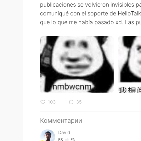
publicaciones se volvieron invisibles 
comuniqué con el soporte de HelloTalk
que lo que me había pasado xd. Las pu
103
35
Комментарии
David
ES
EN