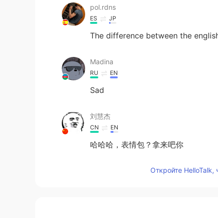
pol.rdns
ES
JP
The difference between the english
Madina
RU
EN
Sad
刘慧杰
CN
EN
哈哈哈，表情包？拿来吧你
Откройте HelloTalk,
Brendan
EN
JP
@Lani
yea big a is the big way, a