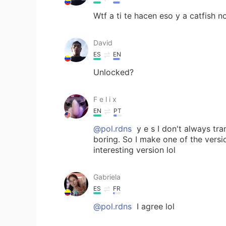
Wtf a ti te hacen eso y a catfish n
David
ES
EN
Unlocked?
F e l i x
EN
PT
@pol.rdns
y e s I don't always tra
boring. So I make one of the versi
interesting version lol
Gabriela
ES
FR
@pol.rdns
I agree lol