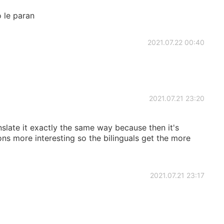
o le paran
2021.07.22 00:40
2021.07.21 23:20
nslate it exactly the same way because then it's
ons more interesting so the bilinguals get the more
2021.07.21 23:17