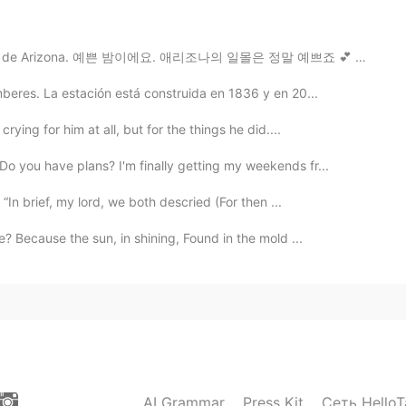
2021.07.21 05:01
s de Arizona. 예쁜 밤이에요. 애리조나의 일몰은 정말 예쁘죠 💕 *odio la...
👀👀👀👀👀👀👀👀👀👀👀👀👀👀👀👀👀👀👀👀👀👀👀
👀👀👀👀👀👀👀👀👀👀👀👀👀👀👀👀👀👀👀👀👀👀👀👀👀👀
mberes. La estación está construida en 1836 y en 20...
👀👀👀👀👀👀👀👀👀👀👀
rying for him at all, but for the things he did....
2021.07.21 05:01
o you have plans? I'm finally getting my weekends fr...
“In brief, my lord, we both descried (For then ...
 Because the sun, in shining, Found in the mold ...
2021.07.21 03:54
2021.07.21 03:42
AI Grammar
Press Kit
Сеть HelloT