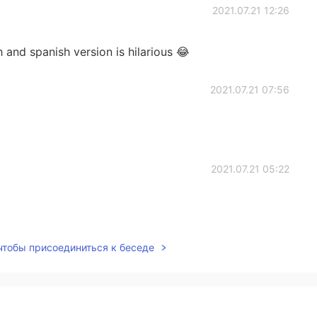
2021.07.21 12:26
 and spanish version is hilarious 😂
2021.07.21 07:56
2021.07.21 05:22
 чтобы присоединиться к беседе
2021.07.21 05:14
m I right (big a is Alex name btw)