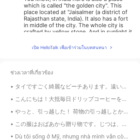
which is called "the golden city". This
place located at "Jaisalmer (a district of
Rajasthan state, India). It also has a fort
in middle of the city. The whole city is
crafted by yellow stone. And in sunlight it
looks like the whole city is made by gold.
So that's why it's called "the golden city".
เปิด HelloTalk เพื่อเข้าร่วมในบทสนทนา
Unfortunately, I can't share photo in this
reply 😂
Manish
2020.08.14 03:35
ช่วงเวลาที่เกี่ยวข้อง
HI
VI
タイですごく綺麗なビーチあります。遠いで小さいな島も見えます。水が青いし、砂が白いし、自然が緑です。でも素塗そんな綺麗のこと以外、最もこんなビーチの水の下でたくさんシャープ石あります。泳ぎ時は足...
@Chadi
ok 👌👌
こんにちは！大抵毎日ドリップコーヒーを淹れますが、最近Keurigというコーヒーマシンに興味があります。前に持ちましたがその時あまり好きじゃなかったです。でも今レッスンの前にお茶を早く淹れたいで...
Chadi
2020.08.14 03:25
EN
CN
やっと、引っ越した！ 荷物の引っ越しとか、インターネットの設備とか、家具の配達とか全部同じの日にしたから、本当に大変だったけど、Hellotalkで知り合った友達が来て助けてくれたから順調に済...
@Manish
it's called the blue city for a
この服はおばあから贈り物です。じつは、彼女のお下がりです😅。彼女はよく新しい服を買って、そして私に古い服をくれる。おかしいかもしれませんが、私は、彼女のファッションが好きだから嬉しいです。ありが...
reason tho, Well Chefchaouen's blue walls
are a popular subject of interest. There
Dù tôi sống ở Mỹ, nhưng nhà mình vẫn còn là nhà Việt Nam. Khi ru con mình (2 tuổi) ngủ, thì tôi ...
are several theories as to why the walls