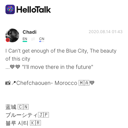
แอปแลกเปลี่ยนทางภาษา
Chadi
2020.08.14 01:43
EN
CN
AI Grammar Checker
I Can't get enough of the Blue City, The beauty
of this city
ไทย
...💙💙 "I'll move there in the future"
📸📍Chefchaouen- Morocco 🇲🇦💙
English
简体中文
繁體中文
Español
蓝城 🇨🇳
ブルーシティ🇯🇵
العربية
Français
블루 시티 🇰🇷