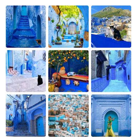
Deutsch
日本語
한국어
Русский
Indonesia
Italiano
Türkçe
Tiếng Việt
Português