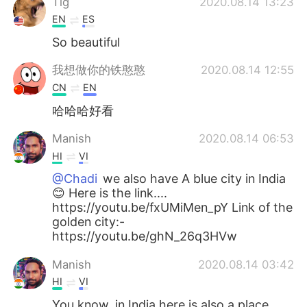
Tig
2020.08.14 13:23
EN
ES
So beautiful
我想做你的铁憨憨
2020.08.14 12:55
CN
EN
哈哈哈好看
Manish
2020.08.14 06:53
HI
VI
@Chadi
we also have A blue city in India
😊 Here is the link....
https://youtu.be/fxUMiMen_pY Link of the
golden city:-
https://youtu.be/ghN_26q3HVw
Manish
2020.08.14 03:42
HI
VI
You know, in India here is also a place