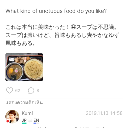
Deutsch
日本語
What kind of unctuous food do you like?
한국어
Русский
これは本当に美味かった！🤤スープは不思議。
Indonesia
Italiano
スープは濃いけど、旨味もあるし爽やかなゆず
風味もある。
Türkçe
Tiếng Việt
Português
62
8
แสดงความคิดเห็น
Kumi
2019.11.13 14:58
JP
EN