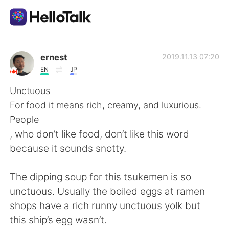
แอปแลกเปลี่ยนทางภาษา
ernest
2019.11.13 07:20
EN
JP
AI Grammar Checker
Unctuous
For food it means rich, creamy, and luxurious.
ไทย
People
, who don’t like food, don’t like this word
because it sounds snotty.
English
简体中文
The dipping soup for this tsukemen is so
繁體中文
Español
unctuous. Usually the boiled eggs at ramen
shops have a rich runny unctuous yolk but
العربية
Français
this ship’s egg wasn’t.