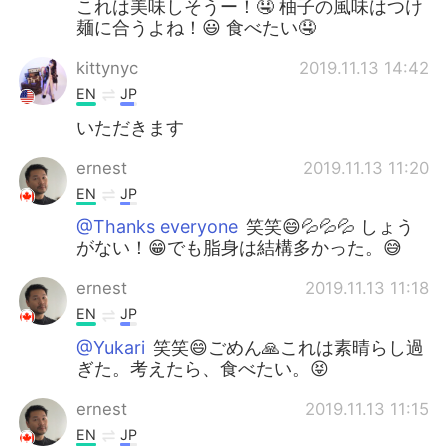
これは美味しそうー！🤤 柚子の風味はつけ
麺に合うよね！😃 食べたい🤤
kittynyc
2019.11.13 14:42
EN
JP
いただきます
ernest
2019.11.13 11:20
EN
JP
@Thanks everyone
笑笑😄💦💦💦 しょう
がない！😁でも脂身は結構多かった。😅
ernest
2019.11.13 11:18
EN
JP
@Yukari
笑笑😄ごめん🙏これは素晴らし過
ぎた。考えたら、食べたい。😝
ernest
2019.11.13 11:15
EN
JP