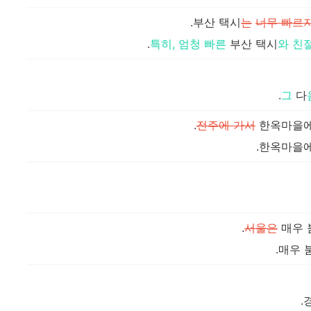
부산 택시
는
너무 빠르
특히, 엄청 빠른
부산 택시
와
친
그
다
전주에 가서
한옥마을에
한옥마을에
서울은
매우 
매우 