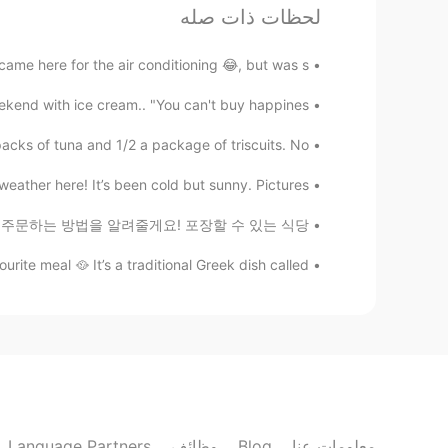
لحظات ذات صله
 친구들은
내
가 미쳤다고 생각해요.
 친구들은
제
가 미쳤다고 생각해요.
ame here for the air conditioning 😂, but was s...
래도
나
는 대전에 살아서 행복해요.
kend with ice cream.. "You can't buy happines...
래도
저
는 대전에 살아서 행복해요.
acks of tuna and 1/2 a package of triscuits. No...
ther here! It’s been cold but sunny. Pictures...
Chulwoo
CN繁
JP
EN
KR
이번에는 영어로 식당에서 주문하는 방법을 알려줄게요! 포장할 수 있는 식당...
그래도 택시는 조심하세요!!
 meal 🥘 It’s a traditional Greek dish called ...
Seyoung
EN
KR
하는 도시 1순위가 대전인거 같네요..
vitaminsoo
EN
KR
Language Partners
وظائف
Blog
معلومات عنا