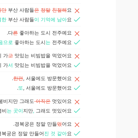
지만
부산 사람들
은
정말
친절해
요.
절한
부산 사람들
이
기억에
남아
요.
다
른
좋아하는 도시 전주예요.
음으로
좋아하는 도시
는
전주예요.
 가
고
맛있는 비빔밥을 먹었어요.
 가
서
맛있는 비빔밥을 먹었어요.
한편
, 서울에도 방문했어요.
또
, 서울에도 방문했어요.
붐비지만 그래도
아직은
멋있어요.
붐비
는 곳이
지만
,
그래도 멋있어요.
경복궁은 정말 만들
었
어요.
경복궁은 정말 만들어
진 것 같아
요.