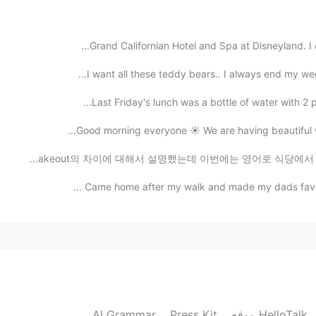
한국
한국
Grand Californian Hotel and Spa at Disneyland. I c
그
I want all these teddy bears.. I always end my wee
그
Last Friday's lunch was a bottle of water with 2 p
Good morning everyone ☀️ We are having beautiful wea
2021.08.04 08:07
안녕하세요! 여러분 저번 레슨에는 제가 테이크아웃 하고 takeout의 차이에 대해서 설명했는데 
Came home after my walk and made my dads favourite
2021.08.04 06:44
진짜 한국인들이 가장 노잼이라고 
2021.08.04 06:41
AI Grammar
Press Kit
موقع HelloTalk