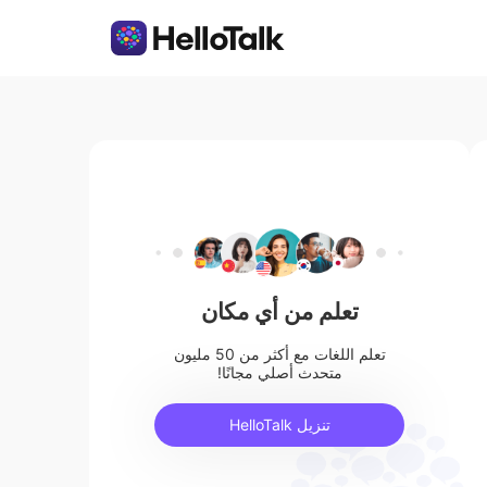
تعلم من أي مكان
تعلم اللغات مع أكثر من 50 مليون
متحدث أصلي مجانًا!
تنزيل HelloTalk