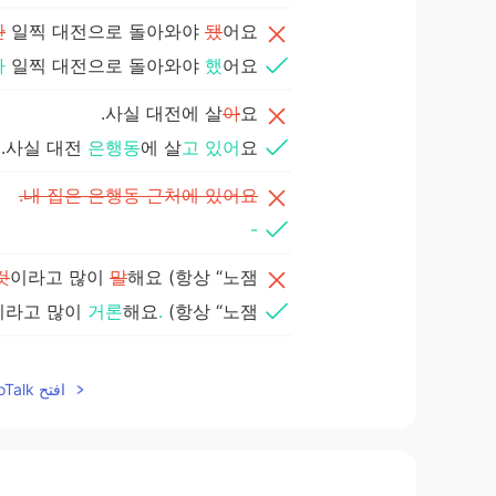
만
일찍 대전으로 돌아와야
됐
어요.
가
일찍 대전으로 돌아와야
했
어요.
사실 대전에 살
아
요.
사실 대전
은행동
에 살
고 있어
요.
내 집은 은행동 근처에 있어요.
-
것
이라고 많이
말
해요 (항상 “노잼”.
이라고 많이
거론
해요
.
(항상 “노잼”.
나
는 대전을 진짜 좋아해요.
) 그런데,
افتح HelloTalk للانضمام الى المحادثة
저
는 대전을 진짜 좋아해요.
) 그런데,
롭고, 안전하고 조용한 것 같아요.
롭고, 안전하고 조용한 것 같아요.