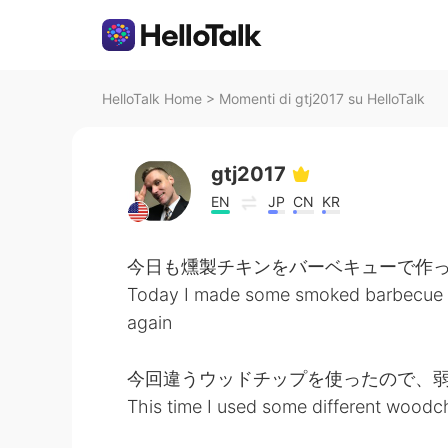
HelloTalk Home
>
Momenti di gtj2017 su HelloTalk
gtj2017
EN
JP
CN
KR
今日も燻製チキンをバーベキューで作
Today I made some smoked barbecue 
again
今回違うウッドチップを使ったので、
This time I used some different woodch