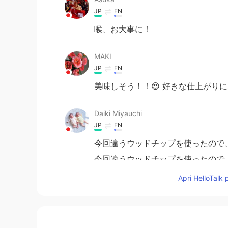
JP
EN
喉、お大事に！
MAKI
JP
EN
美味しそう！！😍 好きな仕上がりに
Daiki Miyauchi
JP
EN
今回違うウッドチップを使ったので
今回違うウッドチップを使ったので
Apri HelloTalk 
前に作った時よりもっと上手く
て
出
前に作った時よりもっと上手く出来
ちなみに、バーベキューの煙のせい