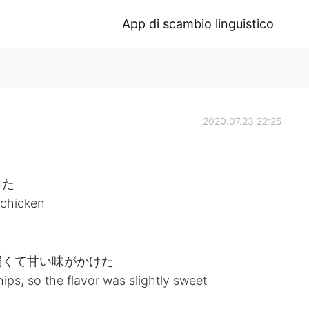
App di scambio linguistico
2020.07.23 22:25
った
chicken
弱くて甘い味がかけた
ips, so the flavor was slightly sweet