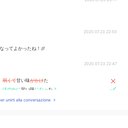
2020.07.23 22:50
なってよかったね！🍖
2020.07.23 22:47
、
弱くて
甘い味
がかけ
た
、
ほのかに
甘い味
になっ
た
よ
per unirti alla conversazione
来たので嬉し
くな
った
たので嬉し
か
った
で私の喉はちょっと痛くてなった
そう