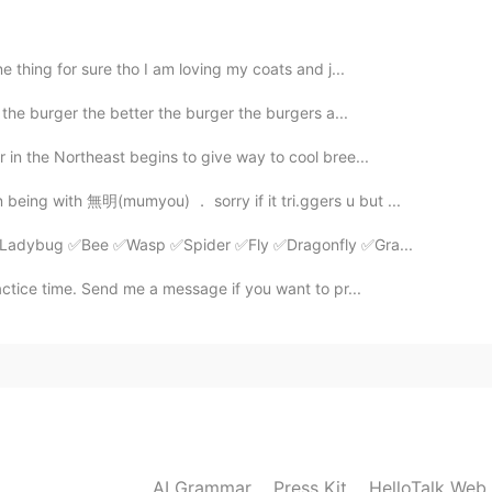
で私の喉はちょっと痛くてなった
を
休まないといけない
ne thing for sure tho I am loving my coats and j...
休まないといけない
the burger the better the burger the burgers a...
r in the Northeast begins to give way to cool bree...
2020.07.23 22:46
being with 無明(mumyou) ． sorry if it tri.ggers u but ...
作った
l ✅Ladybug ✅Bee ✅Wasp ✅Spider ✅Fly ✅Dragonfly ✅Gra...
の燻製を
作った
。
actice time. Send me a message if you want to pr...
、
弱くて
甘い味
がかけ
た
ので、
少しだけ
甘い味
だっ
た
。
来たので嬉し
くな
った
で嬉し
か
った
です。
で
私の
喉
はちょっと
痛く
て
なった
そう
AI Grammar
Press Kit
HelloTalk Web