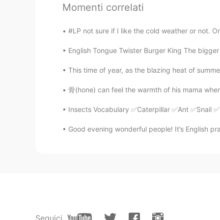
ちなみに、バーベキューの煙のせい
Momenti correlati
たぶん木炭バーベキュー
をすること
#LP not sure if I like the cold weather or not. O
たぶん木炭バーベキュー
はしばらく
English Tongue Twister Burger King The bigger 
This time of year, as the blazing heat of summe
Kenny
JP
EN
骨(hone) can feel the warmth of his mama when 
今日も
燻製チキンを
バーベキュー
で
Insects Vocabulary ✅Caterpillar ✅Ant ✅Snai
今日もバーベキュー
をして、チキン
Good evening wonderful people! It’s English pr
今
回違うウッドチップを使ったので
前
回
とは
違うウッドチップを使った
前に作った時よりも
っと
上手
くて
出
前に作った時よりも上手
に
出来たの
ちなみに、バーベキューの煙のせい
Seguici