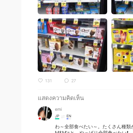
131
27
แสดงความคิดเห็น
emi
JP
EN
わ～全部食べたい～。たくさん種類
M&M'sと、やっぱり全部食べたい❗