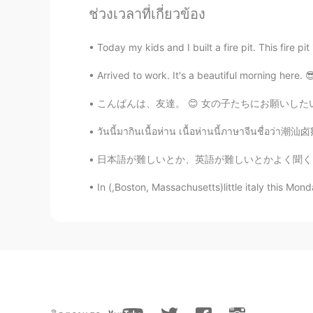
ช่วงเวลาที่เกี่ยวข้อง
gtj2017
Today my kids and I built a fire pit. This fire pit 
EN
JP
CN
KR
Arrived to work. It's a beautiful morning here. 
@SHiHO
yea! They all look so yu
こんばんは、友達。 😊 女の子たちにお願いしたい ♥️ あなたのおすすめの日本のスキンケ
gtj2017
วันนี้มากินเนื้อห่าน เนื้อห่านนี้ภาษาจีนชื่อว่า潮汕卤鹅
EN
JP
CN
KR
@なみ
詳しい訂正をありがとうご
日本語が難しいとか、英語が難しいとかよく聞くけど、言語って難しくも簡単でもない。慣れだけ
In (,Boston, Massachusetts)little italy this Mo
gtj2017
EN
JP
CN
KR
@Kana
私もアイス大好き😆
gtj2017
EN
JP
CN
KR
@mina
I’ve never tried Mugnam! I