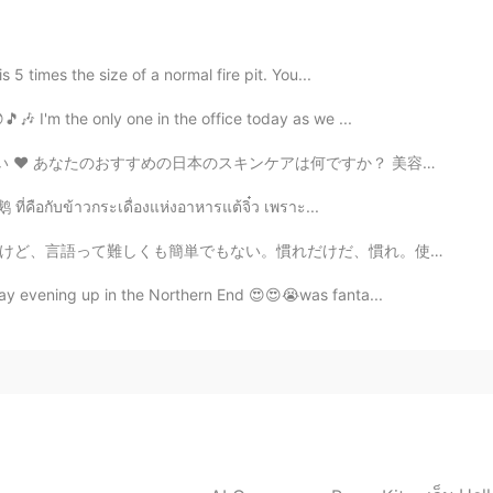
2019.06.17 02:10
is 5 times the size of a normal fire pit. You...
🎵🎶 I'm the only one in the office today as we ...
mmy!!
アは何ですか？ 美容整形よりもスキンケア製品の方が自然です。 日本は良質のスキンケアと化粧品でよく知られて...
2019.06.17 02:09
 ที่คือกับข้าวกระเดื่องแห่งอาหารแต้จิ๋ว เพราะ...
ざいました！
だ、慣れ。使えばどんどん当たり前になってく。俺にとって必要がない英語は、使わないからこそ頭に入ってこない。...
nday evening up in the Northern End 😍😍😭was fanta...
2019.06.17 02:08
2019.06.17 02:08
 should next time~ and thanks!