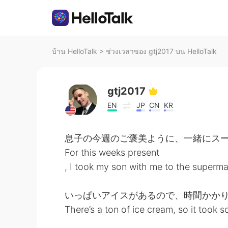
บ้าน HelloTalk
>
ช่วงเวลาของ gtj2017 บน HelloTalk
gtj2017
EN
JP
CN
KR
息子の今週のご褒美ように、一緒にスーパ
For this weeks present
, I took my son with me to the superm
いっぱいアイスがあるので、時間かかり
There’s a ton of ice cream, so it took 