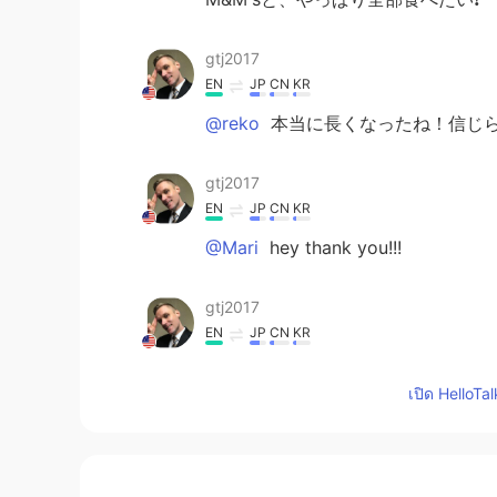
gtj2017
EN
JP
CN
KR
@reko
本当に長くなったね！信じら
gtj2017
EN
JP
CN
KR
@Mari
hey thank you!!!
gtj2017
EN
JP
CN
KR
@mi-ko
子供の時にそれが大好きだ
เปิด HelloTa
gtj2017
EN
JP
CN
KR
@Tomomi
わっはっは〜〜美味しい