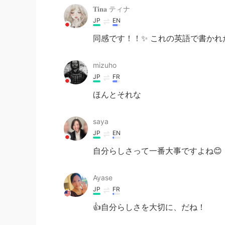
𝐓𝐢𝐧𝐚 ティナ
JP
EN
同感です！！✨ これの英語で書かれ
mizuho
JP
FR
ほんとそれな
saya
JP
EN
自分らしさって一番大事ですよね😊
Ayase
JP
FR
👍自分らしさを大切に、だね！