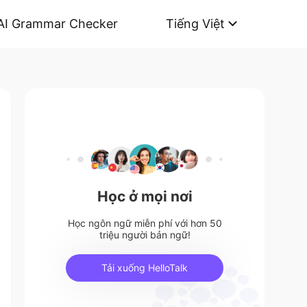
AI Grammar Checker
Tiếng Việt
Học ở mọi nơi
Học ngôn ngữ miễn phí với hơn 50
triệu người bản ngữ!
Tải xuống HelloTalk