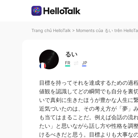
Trang chủ HelloTalk
>
Moments của るい trên HelloTa
るい
FR
JP
目標を持ってそれを達成するための過
値観を認識してどの瞬間でも自分を裏
いで真剣に生きたほうが豊かな人生に
近気づいたのは、その考え方が「夢」
も当てはまることだ。例えば会話の流
たい」と思いながら話し方や性格を調
けるべきだと思う。目標よりも大事な