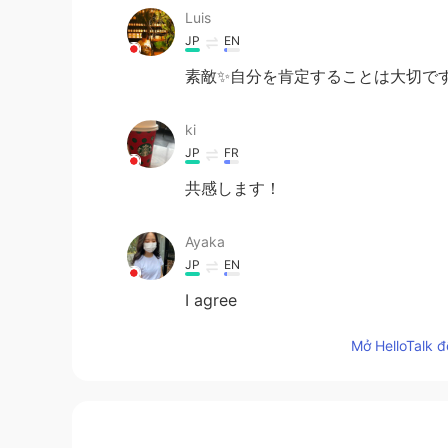
Luis
JP
EN
素敵✨自分を肯定することは大切ですよね。 I a
ki
JP
FR
共感します！
Ayaka
JP
EN
I agree
Mở HelloTalk đ