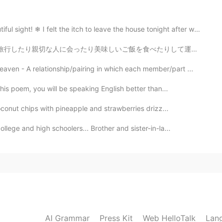
❄ I felt the itch to leave the house tonight after wo...
べたりして運がいいと思います。あと6ヶ月でイギリスに帰ります。私は日本での生活に慣れたと思います。でも、ま...
n - A relationship/pairing in which each member/part ...
his poem, you will be speaking English better than...
oconut chips with pineapple and strawberries drizz...
ege and high schoolers... Brother and sister-in-la...
AI Grammar
Press Kit
Web HelloTalk
Lan