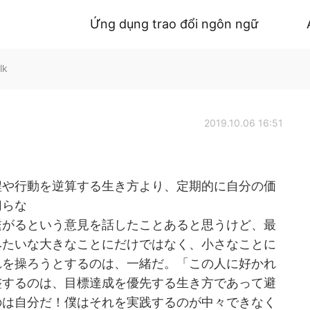
Ứng dụng trao đổi ngôn ngữ
lk
2019.10.06 16:51
程や行動を逆算する生き方より、定期的に自分の価
切らな
繋がるという意見を話したことあると思うけど、最
みたいな大きなことにだけではなく、小さなことに
れを操ろうとするのは、一緒だ。「この人に好かれ
整するのは、目標達成を優先する生き方であって避
のは自分だ！僕はそれを実践するのが中々できなく