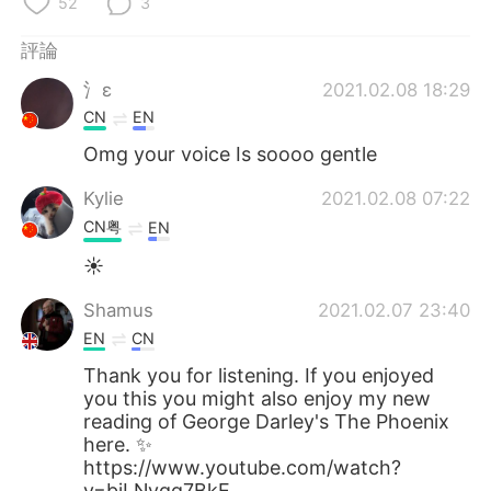
52
3
評論
氵ε
2021.02.08 18:29
CN
EN
Omg your voice Is soooo gentle
Kylie
2021.02.08 07:22
CN粤
EN
☀
Shamus
2021.02.07 23:40
EN
CN
Thank you for listening. If you enjoyed
you this you might also enjoy my new
reading of George Darley's The Phoenix
here. ✨
https://www.youtube.com/watch?
v=bjLNvqq7BkE