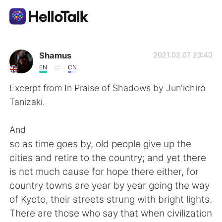
語言交換應用
Shamus
2021.02.07 23:40
EN
CN
AI Grammar Checker
Excerpt from In Praise of Shadows by Jun'ichirō
Tanizaki.
繁體中文
And
so as time goes by, old people give up the
English
简体中文
cities and retire to the country; and yet there
is not much cause for hope there either, for
Español
العربية
country towns are year by year going the way
of Kyoto, their streets strung with bright lights.
Français
Deutsch
There are those who say that when civilization