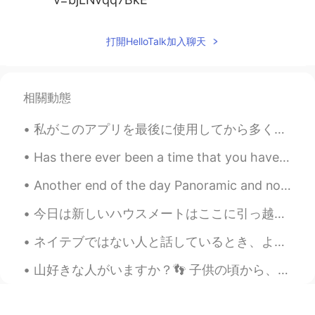
打開HelloTalk加入聊天
相關動態
私がこのアプリを最後に使用してから多くのことが起こりました。 ２年前の10月、2羽兎が買いました。 今年の１月、大学を卒業しました。それに、前の犬が亡くなりました。とても悲しかったです。 ...
Has there ever been a time that you have been so lonely that you just stayed inside for days and ...
Another end of the day Panoramic and normal shots! Thank you for all the likes I’ve been getting!...
今日は新しいハウスメートはここに引っ越した！ スペイン人だ。 最初に私は英語で話した、けどかれはすぐ日本語で話してた。 ちょっとびっくりしたけど嬉しい！ このハウスでは4人の外国人と1人の日本人...
ネイテブではない人と話しているとき、よく、had betterとかhave to とか使う人が多いと思った。あまりそのときには使わないかもと思っう。あと、何か提案とかするときはcouldを使うが...
山好きな人がいますか？👣 子供の頃から、僕は火山が好きでした。 🌋 僕の大学から大学生が桜島で仕事しました。 僕も、火山で仕事したい。👷 僕の興味から、日本に行きたいて、火山たちを見たい。 ...