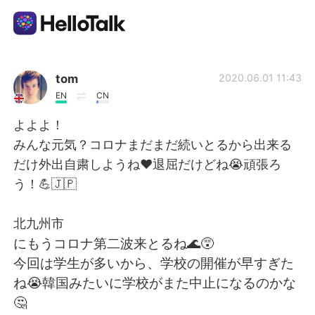
Aplicación de intercambio de idiomas
tom
2020.06.01 11:43
EN
CN
AI Grammar Checker
よよよ！
みんな元気？コロナまだまだ続いとるから出来る
Español
だけ外出自粛しようね❤️退屈だけどね😭頑張ろ
う！💪🇯🇵
English
简体中文
北九州市
にもうコロナ第二波来とるね🌊😵
繁體中文
العربية
今回は学生が多いから、学校の開催が早すぎた
ね😭韓国みたいに学校がまた中止になるのかな
Français
Deutsch
🤔