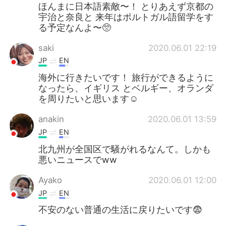
ほんまに日本語素敵〜！ とりあえず京都の
宇治と奈良と 来年はポルトガル語留学をす
る予定なんよ〜🥺
saki
2020.06.01 22:19
JP
EN
海外に行きたいです！ 旅行ができるように
なったら、イギリス とベルギー、オランダ
を周りたいと思います☺️
anakin
2020.06.01 13:59
JP
EN
北九州が全国区で騒がれるなんて。しかも
悪いニュースでww
Ayako
2020.06.01 12:00
JP
EN
不安のない普通の生活に戻りたいです😨