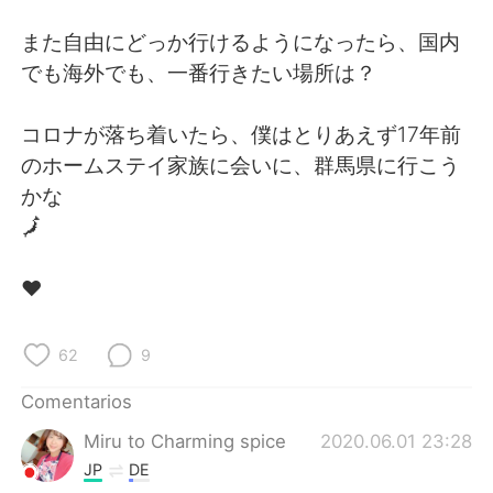
日本語
한국어
また自由にどっか行けるようになったら、国内
Русский
ไทย
でも海外でも、一番行きたい場所は？
Indonesia
Italiano
コロナが落ち着いたら、僕はとりあえず17年前
のホームステイ家族に会いに、群馬県に行こう
Türkçe
Tiếng Việt
かな
🗾
Português
❤️
62
9
Comentarios
Miru to Charming spice
2020.06.01 23:28
JP
DE