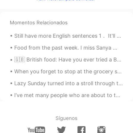
北九州に家族や友人がいるので、とても心
配です😫
Momentos Relacionados
chika
2020.06.01 11:46
JP
EN
Still have more English sentences 1． It'll come to me.（我会想起来的。） 2． It hurts like hell!（疼死啦！） 3． ...
素敵💕
Food from the past week. I miss Sanya 😭 but I'm glad to eat malaxiangguo again. It's been almost...
🇬🇧 British food: Have you ever tried a Beef Wellington? It’s a cut of beef, baked in a mushroo...
When you forget to stop at the grocery store after work so you have to improvise with what little...
Lazy Sunday turned into a stroll through the local zoo. I absolutely love this zoo, all animals a...
I’ve met many people who are about to take their examination soon, so this is just a short messag...
Síguenos