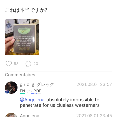
日本語
한국어
これは本当ですか?
Русский
ไทย
Indonesia
Italiano
Türkçe
Tiếng Việt
Português
53
20
Commentaires
gｒə ｇ グレッグ
2021.08.01 23:57
EN
JP
DE
@Angelena
absolutely impossible to
penetrate for us clueless westerners
Angelena
2021.08.01 23:45