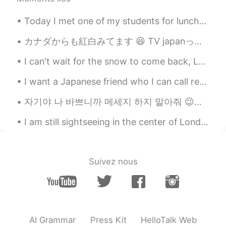
カッコいい仕事があるなんですね 🤩
Today I met one of my students for lunch in Suwon (수원), and ate at one of the most famous restaur...
Hide
2021.08.01 15:56
JP
EN
カナダからも紅白みてます 😆 TV japanっていう日本のテレビ番組があって生で紅白みれるんです～ こっちはまだ朝早いので前半見逃しちゃいました。でもあとで再放送もあるので前半もじっくりみます！
Some things that are valuable and to be
I can't wait for the snow to come back, London always looks beautiful covered in snow ❤️🇬🇧 雪が戻って...
cherished will be done so. When it breaks
or becomes difficult to use, we usually
I want a Japanese friend who I can call regularly. 🥺 We can teach each other languages. 🥰 定期的に電話...
throw it away. However, by making good
repairs to that 'flaw', there can be a sense
자기야 나 바쁘니까 메세지 하지 말아줘 😉😈🤗 Busy lol messages are like 뇌섹남😂😁😉🤭🤷🤦😈🤔🙄❤️💜💖 개소리 하면 차단 합니다 ㅋㅋㅋㅋ
of beauty in it. To make the most of a
flaw is to change the way you look at
I am still sightseeing in the center of London for a little longer 🇬🇧🇬🇧🇬🇧🇬🇧 before going back to ...
things. For example, if a person has a
broken heart, he or she can shine if he or
she improves himself or herself. I think
that's what this is all about. By the way, if
Suivez nous
it were me, I would throw it away
immediately.😂
Hope
2021.08.01 15:41
JP
EN
AI Grammar
Press Kit
HelloTalk Web