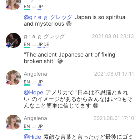
EN
JP
@gｒə ｇ グレッグ
Japan is so spiritual
and mysterious 😂
gｒə ｇ グレッグ
2021.08.01 23:13
EN
JP
DE
"The ancient Japanese art of fixing
broken shit" 😄
Angelena
2021.08.01 17:11
EN
JP
@Hope
アメリカで "日本は不思議ときれ
い"のイメージがあるからみんなはいつもそ
んなこと簡単に信じてます 😁
Angelena
2021.08.01 17:10
EN
JP
@Hide
素敵な言葉と言ったけど最後にゴミ