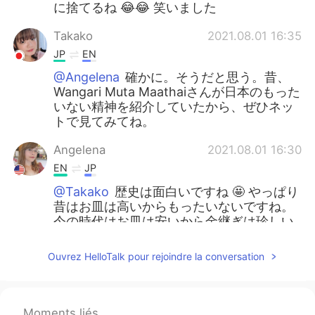
に捨てるね 😂😂 笑いました
Takako
2021.08.01 16:35
JP
EN
@Angelena
確かに。そうだと思う。昔、
Wangari Muta Maathaiさんが日本のもった
いない精神を紹介していたから、ぜひネッ
トで見てみてね。
Angelena
2021.08.01 16:30
EN
JP
@Takako
歴史は面白いですね 🤩 やっぱり
昔はお皿は高いからもったいないですね。
今の時代はお皿は安いから金継ぎは珍しい
かもしれません!
Ouvrez HelloTalk pour rejoindre la conversation
Angelena
2021.08.01 16:23
EN
JP
@Nao
あ、分かりました! とにかく友達は
Moments liés