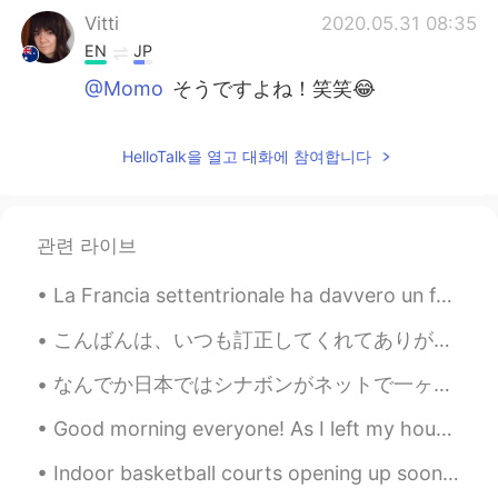
Vitti
2020.05.31 08:35
EN
JP
@Momo
そうですよね！笑笑😂
Vitti
2020.05.31 08:34
HelloTalk을 열고 대화에 참여합니다
EN
JP
@Giuseppe
Ha sempre fame! 😂
Vitti
2020.05.31 08:33
관련 라이브
EN
JP
La Francia settentrionale ha davvero un fascino incredibile a mio parere. Anche i più piccoli pae...
@Anirudh
yep 😂
こんばんは、いつも訂正してくれてありがとうございます。とても感謝します。💕📝お話は変わりますが、明日から冬休みですか？ゆっくり休んでください。❤ところで、今日の晩御飯は焼き河豚です。いただきます。💕
Vitti
2020.05.31 08:33
なんでか日本ではシナボンがネットで一ヶ月ぐらいで販売されてるから注文してみた。やっぱり高かったけど、うまい。実はアメリカではあまり食べないけど、何かアメリカっぽいもの食べたくなってきた。だから食...
EN
JP
@Moe
🥰🥰🥰
Good morning everyone! As I left my house this morning, this rose bush greeted me with its Spring...
Vitti
2020.05.31 08:33
Indoor basketball courts opening up soon!!!! Photo is from two years ago. Cant wait to play 1 on...
EN
JP