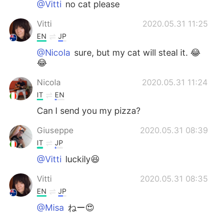
@Vitti
no cat please
Vitti
2020.05.31 11:25
EN
JP
@Nicola
sure, but my cat will steal it. 😂
😂
Nicola
2020.05.31 11:24
IT
EN
Can I send you my pizza?
Giuseppe
2020.05.31 08:39
IT
JP
@Vitti
luckily😆
Vitti
2020.05.31 08:35
EN
JP
@Misa
ねー😍