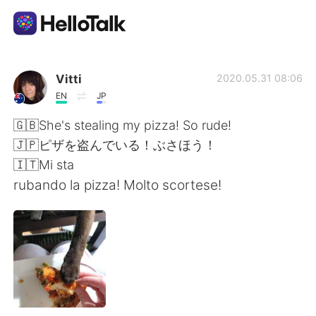
언어 교환 앱
Vitti
2020.05.31 08:06
EN
JP
AI Grammar Checker
🇬🇧She's stealing my pizza! So rude!
🇯🇵ピザを盗んでいる！ぶさほう！
한국어
🇮🇹Mi sta
rubando la pizza! Molto scortese!
English
简体中文
繁體中文
Español
العربية
Français