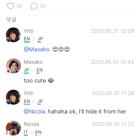
Deutsch
日本語
56
25
Русский
ไทย
댓글
Vitti
2020.05.31 13:09
Indonesia
Italiano
EN
JP
Türkçe
Tiếng Việt
@Masako
😍😍😍
Masako
2020.05.31 12:42
Português
JP
EN
too cute 😂
Vitti
2020.05.31 11:28
EN
JP
@Nicola
hahaha ok, I'll hide it from her
Nicola
2020.05.31 11:27
IT
EN