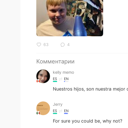
63
4
Комментарии
kelly memo
ES
EN
Nuestros hijos, son nuestra mejor o
Jerry
ES
EN
For sure you could be, why not?