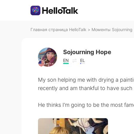
Главная страница HelloTalk
>
Моменты Sojourning 
Sojourning Hope
EN
EL
My son helping me with drying a paintin
recently and am thankful to have such
He thinks I’m going to be the most famo