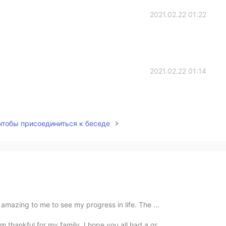
2021.02.22 01:22
2021.02.22 01:14
 чтобы присоединиться к беседе
s amazing to me to see my progress in life. The ...
 thankful for my family. I hope you all had a gr...