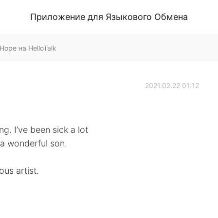
Приложение для Языкового Обмена
Hope на HelloTalk
2021.02.22 01:12
g. I’ve been sick a lot
 a wonderful son.
us artist.