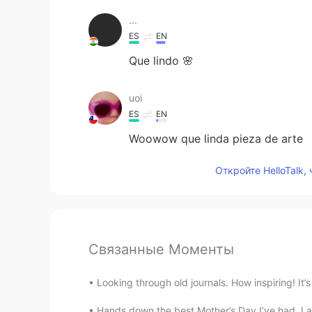
...
ES
EN
Que lindo 🌸
uoi
ES
EN
Woowow que linda pieza de arte
Откройте HelloTalk,
Связанные Моменты
Looking through old journals. How inspiring! It’
Hands down the best Mother’s Day I’ve had. I am