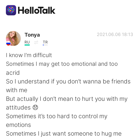
Aplikasi Pertukaran Bahasa
Tonya
2021.06.06 18:13
RU
TR
AI Grammar Checker
I know I’m difficult
Sometimes I may get too emotional and too
Indonesia
acrid
So I understand if you don’t wanna be friends
with me
English
简体中文
But actually I don’t mean to hurt you with my
attitudes 😞
繁體中文
Español
Sometimes it’s too hard to control my
emotions
العربية
Français
Sometimes I just want someone to hug me