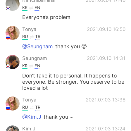
KR
EN
Everyone’s problem
Tonya
2021.09.10 16:50
RU
TR
@Seungnam
thank you 🥺
Seungnam
2021.09.10 14:31
KR
EN
Don’t take it to personal. It happens to
everyone. Be stronger. You deserve to be
loved a lot
Tonya
2021.07.03 13:38
RU
TR
@Kim.J
thank you ~
Kim.J
2021.07.03 13:24