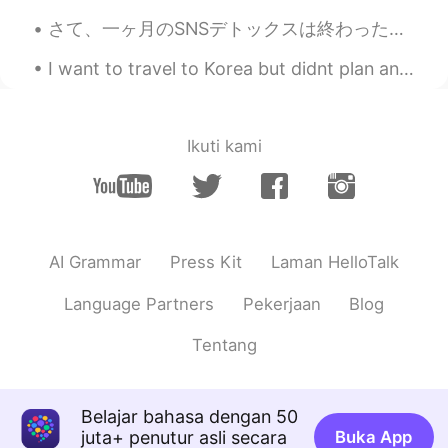
khc
2021.06.06 18:18
さて、一ヶ月のSNSデトックスは終わった。 ここで途中で気付いたことを書いておく。 1. 暇が増えて、時間をもっと生産的に過ごすようになった 2. 精神的に落ち着いた。些細なことでイライラしな...
KR
EN
😓😓
I want to travel to Korea but didnt plan anything yet but.. I just wanted to know, which areas in...
Sumyeong
2021.06.06 18:15
KR
EN
Ikuti kami
Cheer up
AI Grammar
Press Kit
Laman HelloTalk
Language Partners
Pekerjaan
Blog
Tentang
Belajar bahasa dengan 50
juta+ penutur asli secara
Buka App