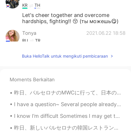
KR
TH
Let's cheer together and overcome
hardships, fighting!! 😚 (ты можешь😋)
Tonya
2021.06.22 18:58
RU
TR
@Alexander
who are you and why are
Buka HelloTalk untuk mengikuti pembicaraan
you asking such personal things
Alexander
2021.06.22 18:53
CN
RU
Moments Berkaitan
You said you have a boyfriend/husband.
So wanna more? Or he isn’t so good
昨日、バルセロナのMWCに行って、日本のチームと一緒に働いて、書類の翻訳した。🇯🇵🇯🇵 たくさんの仕事がありましたけど、すごく楽しかった！MWCは新技術に関する世界最大のイベントの1つです。 新...
Tonya
2021.06.06 18:49
I have a question~ Several people already told me that I should try to learn Korean It's easier ...
RU
TR
I know I’m difficult Sometimes I may get too emotional and too acrid So I understand if you don’t...
@khc @Sumyeong
thank you 🙏
昨日、新しいバルセロナの韓国レストランでたべた。🥘🥘 このレストランは6日前に営業を開始しましたので、まだ人気ではなくて、静かな場所だった。スタフとチェフは韓国人だった、それで本物雰囲気がありま...