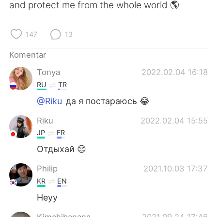
Deutsch
日本語
and protect me from the whole world 🌎
한국어
Русский
147
13
ไทย
Italiano
Komentar
Tonya
2022.02.04 16:18
Türkçe
Tiếng Việt
RU
TR
Português
@Riku
да я постараюсь 😂
Riku
2022.02.04 15:55
JP
FR
Отдыхай 😌
Philip
2021.10.03 17:37
KR
EN
Heyy
Kimchibanana
2021.09.24 17:46