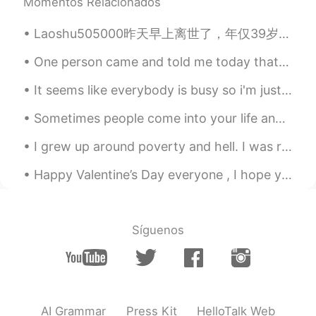
Momentos Relacionados
Yori
2020.02.29 09:16
Laoshu505000昨天早上离世了，年仅39岁。在他短暂的一生中致力于学习多种语言， 以便于跟陌生人交流。无论何时他与别人讲中文，他都会引用 : 三人行，必有我师焉。 很多需要学习者都害怕开...
CN
EN
One person came and told me today that I'm so popular and he is so jealous at me 😹 so I did a res...
so many filters
It seems like everybody is busy so i'm just going to put this here as a way to encourage you to g...
Vida
2020.02.29 09:06
CN
EN
Sometimes people come into your life and you know right away they were meant to be there, to serv...
照片好好看
I grew up around poverty and hell. I was raised by women who worked at a KTV only because my pare...
Nini
2020.02.29 07:44
Happy Valentine’s Day everyone , I hope you are spending an amazing time with your loved one ! Lo...
CN
EN
that building reminds me Chongqing
Síguenos
围巾
2020.02.29 07:26
CN
EN
Your photography is interesting!
Deleted
2020.02.29 07:08
AI Grammar
Press Kit
HelloTalk Web