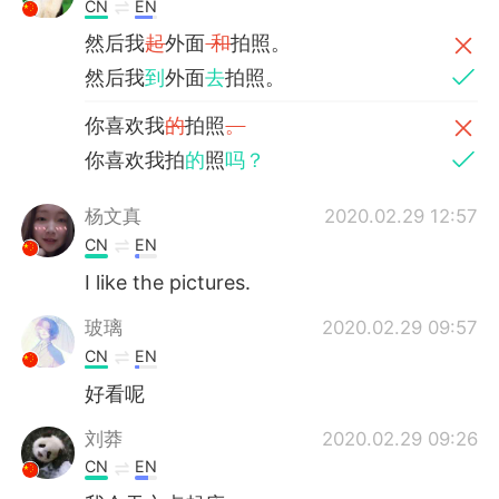
CN
EN
然后我
起
外面
和
拍照。
然后我
到
外面
去
拍照。
你喜欢我
的
拍照
。
你喜欢我拍
的
照
吗？
杨文真
2020.02.29 12:57
CN
EN
I like the pictures.
玻璃
2020.02.29 09:57
CN
EN
好看呢
刘莽
2020.02.29 09:26
CN
EN