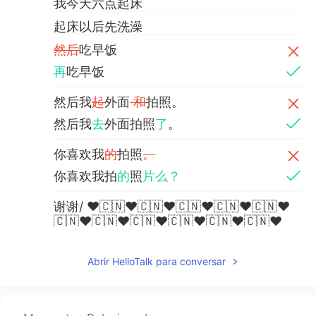
我今天六点起床
起床以后先洗澡
然后
吃早饭
再
吃早饭
然后我
起
外面
和
拍照。
然后我
去
外面拍照
了
。
你喜欢我
的
拍照
。
你喜欢我拍
的
照
片么？
谢谢/ ❤️🇨🇳❤️🇨🇳❤️🇨🇳❤️🇨🇳❤️🇨🇳❤️
🇨🇳❤️🇨🇳❤️🇨🇳❤️🇨🇳❤️🇨🇳❤️🇨🇳❤️
🇨🇳❤️🇨🇳❤️
Abrir HelloTalk para conversar
Yori
2020.02.29 09:22
CN
EN
@Cloud
I am a amateur photographer😳