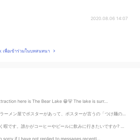
2020.08.06 14:07
lk เพื่อเข้าร่วมในบทสนทนา
raction here is The Bear Lake 😁🐻 The lake is surr...
の「つけ麺の作り方:まず、汁だけを味わって、麺だけを味わって、汁に麺をつけてから、食べてください。」良かっ...
に行きたいですか? 写真は奈良平城の朱雀門です。冬休みにこの写真を撮りました。 Hello everyo...
 sorry if I have not replied to messages recentl...