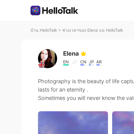
บ้าน HelloTalk
>
ช่วงเวลาของ Elena บน HelloTalk
Elena
EN
CN
JP
AR
Photography is the beauty of life captu
lasts for an eternity .
Sometimes you will never know the val