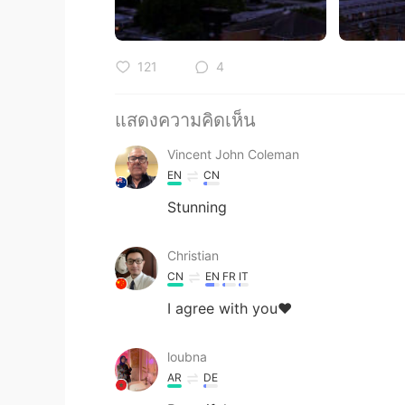
121
4
แสดงความคิดเห็น
Vincent John Coleman
EN
CN
Stunning
Christian
CN
EN
FR
IT
I agree with you❤
loubna
AR
DE