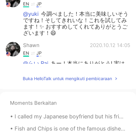
EN
JP
@yuki
今調べました！本当に美味しいそう
ですね！そしてきれいな！これを試してみ
ます！✨ おすすめしてくれてありがとうご
ざいます！😄
Shawn
2020.10.12 14:05
EN
JP
@らい Rai
あー！本当にありがとう! 実は
今僕もお腹が空いているよ笑 😑
Buka HelloTalk untuk mengikuti pembicaraan
Satoko
2020.10.12 11:02
JP
EN
美味しそう✨食べたい😋
Moments Berkaitan
yuki
2020.10.12 10:57
I called my Japanese boyfriend but his friend answered. 🤦🏼‍♀️ His friend panicked when I spoke t...
JP
EN
Fish and Chips is one of the famous dishes from the UK, there's many different sauces you could e...
とてもおいしそうです！ ちらしずしはどう