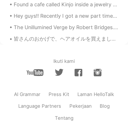
でしょうか？ 楽しく作ることができます
Found a cafe called Kinjo inside a jewelry store in Shilin, Taipei. From the upstairs you overloo...
し、見た目もきれいです！
Hey guys!! Recently I got a new part time job, so I’ve been quite busy. That being said, I’m sor...
Hibiki
2020.10.12 10:49
JP
EN
The Unillumined Verge by Robert Bridges. To a Friend Dying. Part 2 of 3. We are almost there—o...
アメリカに留学したとき、よく生姜焼きを
皆さんのおかげで、ヘアオイルを買えました。😁 一昨日イオンモールに行って、ヘアオイルを買おうとしたら、いっぱいあって、迷ってましたから、売り場の写真を撮って、昨日ハロートークで投稿しました。🤓...
作ってました。よかったら作ってみてくだ
さい(^^)
Daisuke
2020.10.12 10:38
Ikuti kami
JP
EN
Great Job
Sara jp
2020.10.12 10:38
AI Grammar
Press Kit
Laman HelloTalk
JP
EN
これでアサヒスーパードライがあれば最高
Language Partners
Pekerjaan
Blog
❤️
Tentang
らい Rai
2020.10.12 10:37