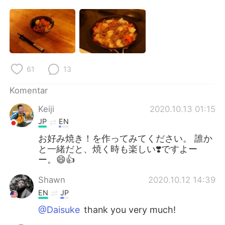
Deutsch
日本語
한국어
Русский
ไทย
Italiano
61
13
Türkçe
Tiếng Việt
Komentar
Português
Keiji
2020.10.13 01:15
JP
EN
お好み焼き！を作ってみてください。 誰か
と一緒だと、焼く時も楽しい❣️ですよー
ー。😄👍
Shawn
2020.10.12 14:39
EN
JP
@Daisuke
thank you very much!