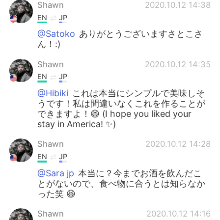
Shawn
2020.10.12 14:38
EN
JP
@Satoko
ありがとうございますさとこさ
ん！:)
Shawn
2020.10.12 14:35
EN
JP
@Hibiki
これは本当にシンプルで美味しそ
うです！私は間違いなくこれを作ることが
できますよ！😄 (I hope you liked your
stay in America! ✨)
Shawn
2020.10.12 14:28
EN
JP
@Sara jp
本当に？今までお酒を飲んだこ
とがないので、食べ物に合うとは知らなか
った笑 😆
Shawn
2020.10.12 14:16