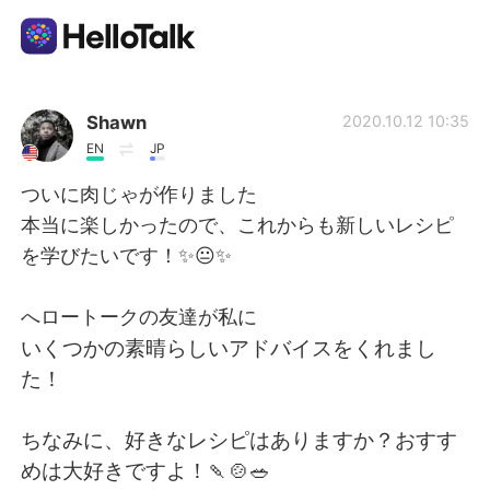
Aplikasi Pertukaran Bahasa
Shawn
2020.10.12 10:35
EN
JP
AI Grammar Checker
ついに肉じゃが作りました
本当に楽しかったので、これからも新しいレシピ
Indonesia
を学びたいです！✨😐✨
へロートークの友達が私に
English
简体中文
いくつかの素晴らしいアドバイスをくれまし
た！
繁體中文
Español
ちなみに、好きなレシピはありますか？おすす
العربية
Français
めは大好きですよ！🍡🍲🥗