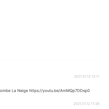
2021.01.12 12:11
f Tombe La Neige https://youtu.be/AmMQp7DDsp0
2021.01.12 11:26