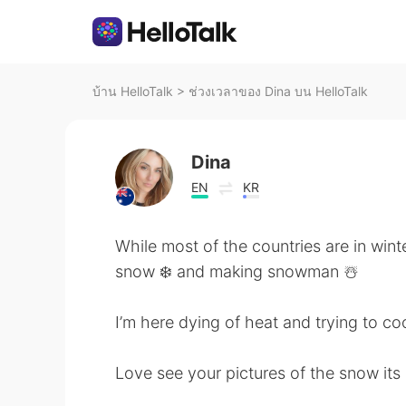
บ้าน HelloTalk
>
ช่วงเวลาของ Dina บน HelloTalk
Dina
EN
KR
While most of the countries are in wint
snow ❄️ and making snowman ☃️
I’m here dying of heat and trying to c
Love see your pictures of the snow it