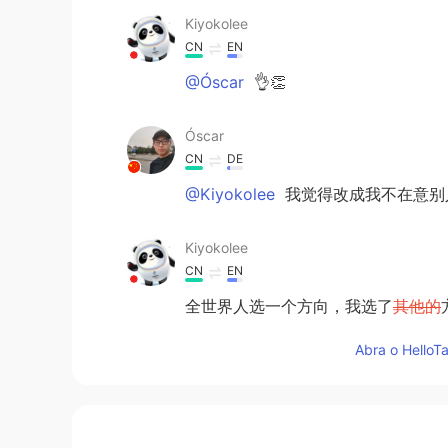
Kiyokolee
CN
EN
@Óscar
👌👏
Óscar
CN
DE
@Kiyokolee
我觉得改成我不在意别
Kiyokolee
CN
EN
全世界人选一个方向，我选了
其他的
全世界人选
了同
一个方向，
但
我选了
Abra o HelloTa
我不管他们意见，我坚持
下去，我
继
我不管他们
的
意见，我
会
坚持继续走