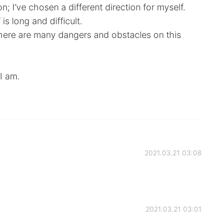
on; I’ve chosen a different direction for myself.
s long and difficult.
here are many dangers and obstacles on this
 I am.
2021.03.21 03:08
》
2021.03.21 03:01