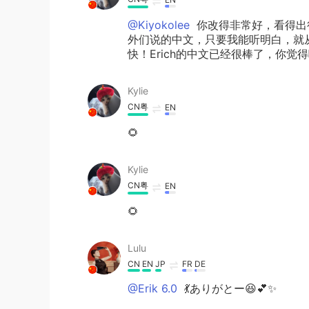
@Kiyokolee
你改得非常好，看得出
外们说的中文，只要我能听明白，就
快！Erich的中文已经很棒了，你觉得
Kylie
CN粤
EN
🌻
Kylie
CN粤
EN
🌻
Lulu
CN
EN
JP
FR
DE
@Erik 6.0
💃ありがとー😆💕✨