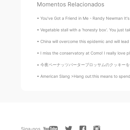
Momentos Relacionados
荆礼
CN
JP
You've Got a Friend in Me - Randy Newman It's b
你的发音很标准，很好听ヽ(*ﾟｰﾟ*)ﾉ
Vegetable stall with a 'honesty box'. You just 
楠楠北北
China will overcome this epidemic and will lead 
CN
EN
I miss the conservatory at Como! I really love pla
汉语很棒，不过有时候多听听别人的
今夜ペーナッツバーターブロッサムのクッキーを作った Tonight I made pe
Erik 6.0
American Slang >Hang out:this means to spend 
EN
KR
CN
FR
DE
JP
@Lydia
🙂🙂
Lydia
CN
EN
very nice
Siga-nos