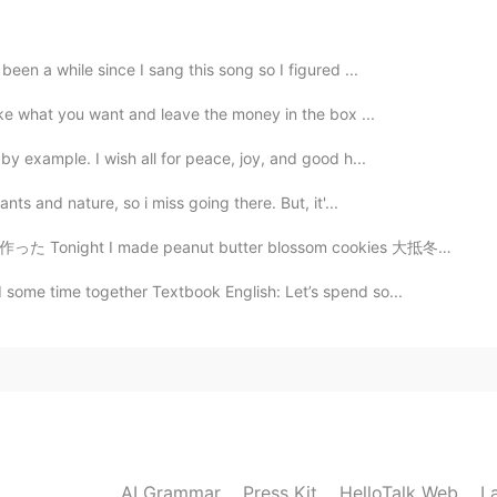
2021.03.20 13:56
een a while since I sang this song so I figured ...
take what you want and leave the money in the box ...
2021.03.20 13:55
by example. I wish all for peace, joy, and good h...
nts and nature, so i miss going there. But, it'...
意见也是好的，俗话说，听人劝，吃饱饭。
anut butter blossom cookies 大抵冬の時期にこんなクッキーを作るけど、これを食べ...
2021.03.20 13:54
some time together Textbook English: Let’s spend so...
2021.03.20 13:24
AI Grammar
Press Kit
HelloTalk Web
L