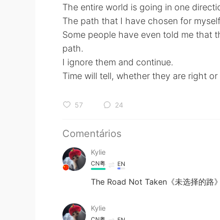
The entire world is going in one directi
The path that I have chosen for myself i
Some people have even told me that t
path.
I ignore them and continue.
Time will tell, whether they are right or
57
24
Comentários
Kylie
CN粤
EN
The Road Not Taken《未选择的路
Kylie
CN粤
EN