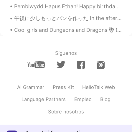
JP
FR
Pemblwydd Hapus Ethan! Happy birthday Ethan! My nephews 10th birthday! Let’s just say! I’ve als...
私は美と獣が大好きです🌹ベルは
元
気
で、
彼が彼女の
尊敬
を得た
と
き獣
に親
午後に少しもっとパンを作った In the afternoon I made a little more bread 蜂蜜と全粒粉パン It’s honey and whole wheat b...
切
を示し
ま
した
。
Cool girls and Dungeons and Dragons 🐉 (Patrick Cullen) Billy comes running up to his best frien...
私は美
女
と
野
獣が大好きです🌹ベルは
気
丈
で、
野獣を
尊敬
する
と
彼
に親切
に
する一面もあり
ま
す
。
Síguenos
ガストンは彼女
のあちこち
を
歩こ
うと
したが、彼女は彼に
屈服す
ることを拒
んだ
。
ガストンは彼女を
いいようにあしらお
うと
しま
したが、彼女は彼
の力づくな
AI Grammar
Press Kit
HelloTalk Web
やり方
に
身を委ね
ることを拒
みまし
た
。
Language Partners
Empleo
Blog
私はBelleが
本当に心がこもっていて、
Sobre nosotros
その行動が彼女の
尊敬
を集めてい
る
人々に親切
であ
ることに
同意
します。
私は
、
Belleが尊敬
す
る
、純粋な心を持