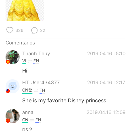
326
22
Comentarios
Thanh Thuy
2019.04.16 15:10
VI
EN
Hi
HT User434377
2019.04.16 12:17
CN繁
TH
She is my favorite Disney princess
anna
2019.04.16 12:09
CN
EN
ps？