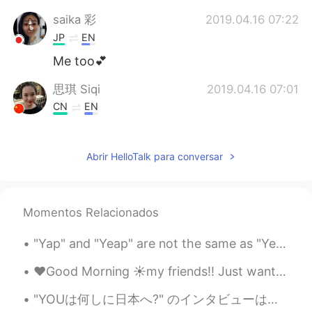
saika 彩
2019.04.16 07:22
JP
EN
Me too💕
思琪 Siqi
2019.04.16 07:01
CN
EN
Same
Abrir HelloTalk para conversar
Bella
2019.04.16 07:00
ID
EN
Me too.. My name Bella too😍
Momentos Relacionados
Batool
2019.04.16 06:54
"Yap" and "Yeap" are not the same as "Yep" and "Yeah". It's not common to use them, but I see a l...
AR
FR
😊
❤️Good Morning ☀️my friends!! Just wanted to brighten your day by sharing some of my favorite pic...
Yumi
2019.04.16 06:46
"YOUは何しに日本へ?" のインタビューは昨夜再び再生しました! 🤩 誰かがテレビでそれを見ましたか?😅 They replayed my interview from "YOUは何しに日...