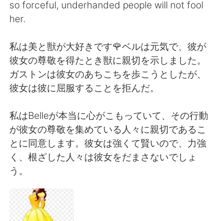
日本語
한국어
so forceful, underhanded people will not fool
her.
Русский
ไทย
私は美と獣が大好きです🌹ベルは元気で、彼が
Indonesia
Italiano
彼女の尊敬を得たとき獣に親切を示しました。
ガストンは彼女のあちこちを歩こうとしたが、
Türkçe
Tiếng Việt
彼女は彼に屈服することを拒んだ。
Português
私はBelleが本当に心がこもっていて、その行動
が彼女の尊敬を集めている人々に親切であるこ
とに同意します。彼女は強くて賢いので、力強
く、根ざした人々は彼女をだまさないでしょ
う。