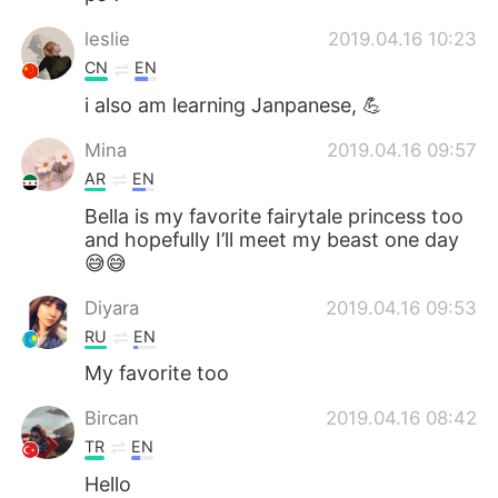
leslie
2019.04.16 10:23
CN
EN
i also am learning Janpanese, 💪
Mina
2019.04.16 09:57
AR
EN
Bella is my favorite fairytale princess too
and hopefully I’ll meet my beast one day
😅😅
Diyara
2019.04.16 09:53
RU
EN
My favorite too
Bircan
2019.04.16 08:42
TR
EN
Hello