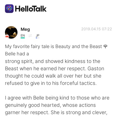
Aplicación de intercambio de idiomas
Meg
2019.04.15 07:22
EN
JP
AI Grammar Checker
My favorite fairy tale is Beauty and the Beast 🌹
Belle had a
Español
strong spirit, and showed kindness to the
Beast when he earned her respect. Gaston
thought he could walk all over her but she
English
简体中文
refused to give in to his forceful tactics.
繁體中文
العربية
I agree with Belle being kind to those who are
genuinely good hearted, whose actions
Français
Deutsch
garner her respect. She is strong and clever,