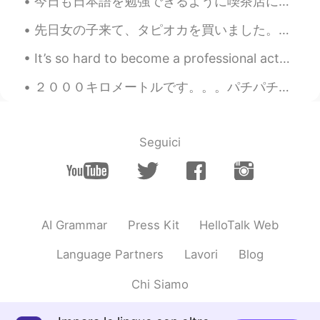
今日も日本語を勉強できるように喫茶店に行った。 スタッフは私に日本語で何か話したびっくりしたから何かと言えば分からなかった。あの店のスタッフはとても優しい。 カップに英語でよい一日を書いた から...
先日女の子来て、タピオカを買いました。味あまり好きじゃなかったので、新しい飲み物を買ってほしいでした。女の子に「大丈夫、無料です！」と言いました。 今日はその女の子が来て、これをくれました！感動...
It’s so hard to become a professional actor. I need some good luck ☘️ Maybe I should just go ...
２０００キロメートルです。。。パチパチパチ😁 去年の12月に買って、まだ一年もたってないですが、2000キロも走れて嬉しいです。😄 10キロ以内で、ものすごく軽くて、乗りやすいロードバイク...
Seguici
AI Grammar
Press Kit
HelloTalk Web
Language Partners
Lavori
Blog
Chi Siamo