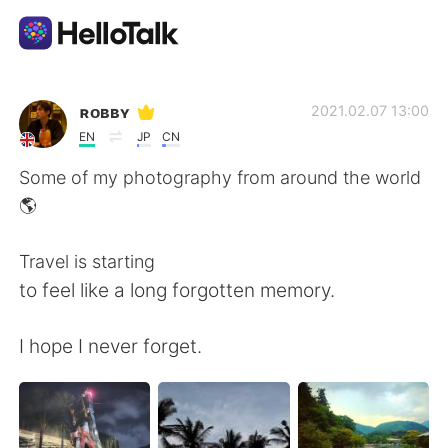
App di scambio linguistico
ʀᴏʙʙʏ
2021.02.07 13:00
EN
JP
CN
AI Grammar Checker
Some of my photography from around the world
🌎
Italiano
Travel is starting
to feel like a long forgotten memory.
English
简体中文
I hope I never forget.
繁體中文
Español
العربية
Français