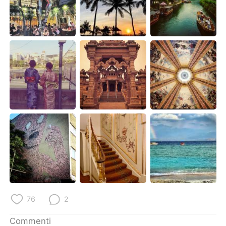
Deutsch
日本語
한국어
Русский
ไทย
Indonesia
Türkçe
Tiếng Việt
Português
76
2
Commenti