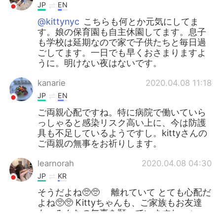
JP
EN
@kittynyc
こちらも何とか元気にしてま
す。娘の保育園も自主休園してます。息子
も学校は延期なので家で子供たちと毎日過
ごしてます。一日でも早くおさまりますよ
うに。明けない夜はないです。
kanarie
2020.04.08 11:18
JP
EN
ご両親心配ですね。特に病院で働いていら
っしゃると感染リスク高い上に、今は防護
具も不足しているようですし。kittyさんの
ご両親の無事をお祈りします。
learnorah
2020.04.08 04:30
JP
KR
そうだよね🥺🥺 離れていて とても心配だ
よね🥺🥺 Kittyちゃんも、ご家族もお友達
も みんなの無事を願っていますね。⭐️