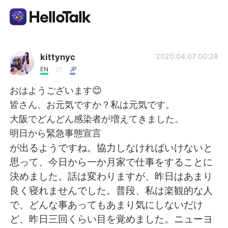
Aplicativo de troca de idioma
kittynyc
2020.04.07 00:28
EN
JP
AI Grammar Checker
おはようございます😊
皆さん、お元気ですか？私は元気です。
Português
大阪でどんどん感染者が増えてきました。
明日から緊急事態宣言
が出るようですね。協力しなければいけないと
English
简体中文
思って、今日から一か月家で仕事をすることに
決めました。話は変わりますが、昨日はあまり
繁體中文
Español
良く寝れませんでした。普段、私は楽観的な人
で、どんな事あってもあまり気にしないだけ
العربية
Français
ど、昨日三回くらい目を覚めました。ニューヨ