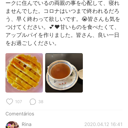
Deutsch
日本語
ークに住んでいるの両親の事を心配して、寝れ
ませんでした。コロナはいつまで終われるだろ
한국어
Русский
う、早く終わって欲しいです。😭皆さんも気を
つけてください。💕❤甘いものを食べたくて、
ไทย
Indonesia
アップルパイを作りました。皆さん、良い一日
をお過ごしください。
Italiano
Türkçe
Tiếng Việt
107
38
Comentários
Rina
2020.04.12 16:41