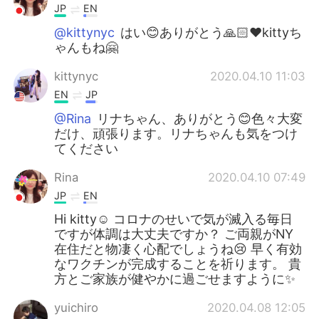
JP
EN
@kittynyc
はい😊ありがとう🙏🏻❤️kittyち
ゃんもね🤗
kittynyc
2020.04.10 11:03
EN
JP
@Rina
リナちゃん、ありがとう😊色々大変
だけ、頑張ります。リナちゃんも気をつけ
てください
Rina
2020.04.10 07:49
JP
EN
Hi kitty☺️ コロナのせいで気が滅入る毎日
ですが体調は大丈夫ですか？ ご両親がNY
在住だと物凄く心配でしょうね😢 早く有効
なワクチンが完成することを祈ります。 貴
方とご家族が健やかに過ごせますように✨
yuichiro
2020.04.08 12:05