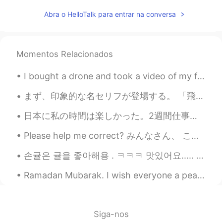
nao
2020.04.07 17:57
Abra o HelloTalk para entrar na conversa
JP
EN
大阪でどんどん感染者が増えてきまし
た。
Momentos Relacionados
大阪で
も
どんどん感染者が増えてきま
I bought a drone and took a video of my family’s house in the suburbs. You can see how typical Am...
した。
まず、印象的な名セリフが登場する。 「飛べない豚は、ただの豚だ。」 紅の豚というのは魔法をかけられて、豚になった人の話だ。 主人公は豚なのにカッコいい！「かっこいい」は容姿じゃないんだな。心なん...
協力しなければいけないと思って、今
日から一か月家で仕事をすることに決
日本に私の時間は楽しかった。2週間仕事は忙しくて疲れました。親友との私の誕生日と休暇はすばらしか。一期一会。 My time in Japan was fun. The 2 weeks of ...
めました。
協力しなければいけないと思って、今
Please help me correct? みんなさん、 こんにちは！私はカレンです。 私は日本に来たから、面白い思い出を作れました。飛行機が到着した日から、電車の中で私の大切なバック...
日から一か月
、
家で仕事をすることに
손귤은 귤을 좋아해용 . ㅋㅋㅋ 맛있어요..... 귤 좋아해요 ? 🍊🍊🍊 Songül likes tangerine. so delicious . do u like tang...
決めました。
Ramadan Mubarak. I wish everyone a peaceful month. 🙏✨ Excerpts from The Qur'an. Translated by M...
話は変わりますが、昨日はあまり良く
寝
れませんでした。
話は変わりますが、昨日はあまり良く
眠
れませんでした。
Siga-nos