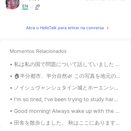
EN
JP
@Minami
Thanks!
sayaka
2020.02.16 07:38
Abra o HelloTalk para entrar na conversa
JP
EN
おいしそうだし、体に良さそうですね👍私
も作ってみよう。
Momentos Relacionados
yuki
2020.02.16 07:37
私は私の国で問題について話していました 女性は夜一人で出かけることができません、さもなければ彼らは殺されます そして、この男はこの厄介なコメントをしました...このアプリでこの種の人は何をしてい...
JP
EN
🏠半分都市、半分自然🌿 この写真を地元の通りで撮りました。写真の2つの部分のコントラストが気に入っています。 住宅地であっても、自然を満喫できる場所が大切です。 🌲🌳🌲🌳🌲🌳🌲 🏠 Ha...
とっても美味しそうですね😋日本語では最
初から、ゼロから、という意味だそうです
ノイシュヴャンシュタイン城とホーエンシュヴァンガウ城 노이슈반슈타인 성 과 호엔슈방가우 성 🇩🇪 They are located close to Füssen, a really bea...
✨ この場合、いちから作りました！がgood
🙌
I'm so tired, I've been trying to study hard. I think I'm going to drink more coffee. What are yo...
Minami
2020.02.16 07:36
Good morning! Always wake up with the feeling that today could be the most beautiful day of your ...
JP
ES
田舎を散歩しました。 秋はここにあります... 私の友人はこのジャックスケリントンカボチャを作りました 🎃 I took a walk in the countryside. Autumn...
We say 一(いち)から〜をする, meaning