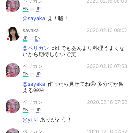
ペリカン
2020.02.16 08:03
EN
JP
@sayaka
え！嘘！
sayaka
2020.02.16 08:02
JP
EN
@ペリカン
ok! でもあんまり料理うまくな
いから期待しないで笑
ペリカン
2020.02.16 07:53
EN
JP
@sayaka
作ったら見せてね🤩 多分何か習
える🤩🤩
ペリカン
2020.02.16 07:52
EN
JP
@yuki
ありがとう！
ペリカン
2020.02.16 07:52