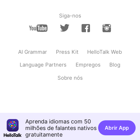
that you do something from the first
step.
Siga-nos
AI Grammar
Press Kit
HelloTalk Web
Language Partners
Empregos
Blog
Sobre nós
Aprenda idiomas com 50
milhões de falantes nativos
Abrir App
gratuitamente