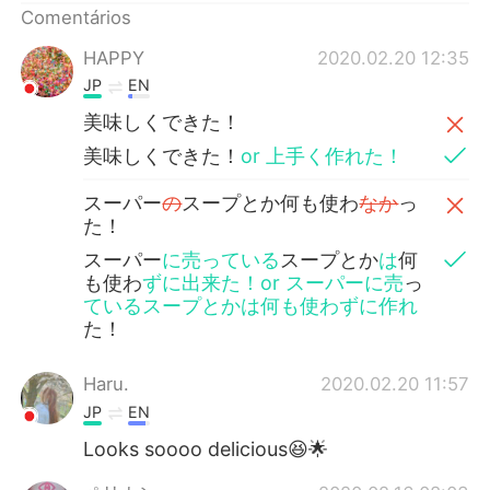
Deutsch
日本語
Comentários
HAPPY
2020.02.20 12:35
한국어
Русский
JP
EN
ไทย
Indonesia
美味しくできた！
美味しくできた！
or 上手く作れた！
Italiano
Türkçe
スーパー
の
スープとか何も使わ
なか
っ
た！
Tiếng Việt
スーパー
に売っている
スープとか
は
何
も使わ
ずに出来た！or スーパーに売
っ
ているスープとかは何も使わずに作れ
た！
Haru.
2020.02.20 11:57
JP
EN
Looks soooo delicious😆🌟