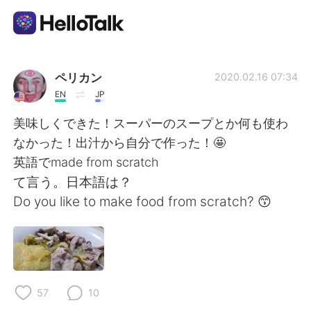
Aplicativo de troca de idioma
ペリカン
2020.02.16 07:34
EN
JP
AI Grammar Checker
美味しくできた！スーパーのスープとか何も使わ
なかった！出汁から自分で作った！🤩
Português
英語でmade from scratch
て言う。日本語は？
Do you like to make food from scratch? 😙
English
简体中文
繁體中文
Español
العربية
Français
57
10