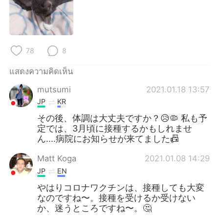
Deutsch
日本語
한국어
Русский
78
8
Indonesia
Italiano
แสดงความคิดเห็น
Türkçe
Tiếng Việt
mutsumi
2021.01.18 13:57
Português
JP
KR
その後、体調は大丈夫ですか？😥🦠 私も予
定では、3月頃に接種するかもしれませ
ん....病院にお知らせが来てました📠
Matt Koga
2021.01.08 14:29
JP
EN
やはりコロナワクチンは、接種しても大変
なのですね〜。接種を受けるか受けない
か、迷うところですね〜。🤔