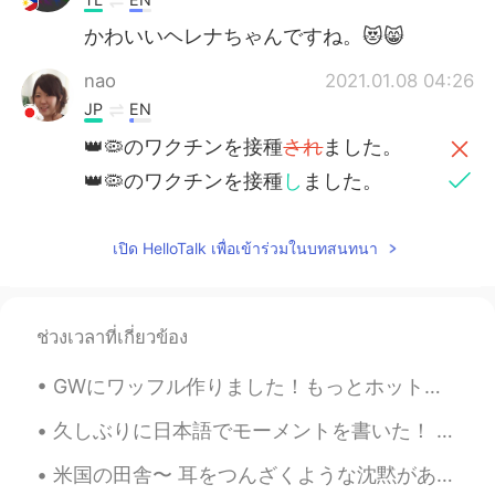
かわいいヘレナちゃんですね。😻😸
nao
2021.01.08 04:26
JP
EN
👑🦠のワクチンを接種
され
ました。
👑🦠のワクチンを接種
し
ました。
微熱が
あったり
、気分があまり良くな
เปิด HelloTalk เพื่อเข้าร่วมในบทสนทนา
かったです。
微熱が
でで
、気分があまり良くなかっ
たです。
ช่วงเวลาที่เกี่ยวข้อง
ヘレナちゃんは私の足で寝ました。
GWにワッフル作りました！もっとホットケーキミックスを買わないといけないですが、インターネット上で売り切れで高くなったそうです。アマゾンで調べて、よく買うホットケーキミックスは売り切れでした。大...
ヘレナちゃんは私の足
もと
で寝まし
た。
久しぶりに日本語でモーメントを書いた！ 私はヨーロッパ大学院で留学するために２年半ぐらい英語教師としてランゲージセンターで働いた スケジュールはめっちゃ厳しかったけど我慢した😂 お金は十分貯めた...
いつもより私のそば
で
いた
かった
が
て
米国の田舎〜 耳をつんざくような沈黙があります。 空虚が窒息しています。 もっと皮肉なことは考えられません。 いくつかの人はアメリカを思うとき、ニューヨークとかロスアンゼルスとかシカゴとかサン...
ました。