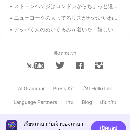
いつもより私のそば
に
いたが
り
まし
ストーンヘンジはロンドンからちょっと遠いから、行けなかったと思ってたけど、行けました！ツアーには日本人がたくさんいました。話したかったけど、とても恥ずかしかったです。おかしい女と思うかもしれない...
た。
ニューヨークの太ってるリスがかわいいね！ 友達はリスの写真を撮ってる私の写真を撮りました。笑 Does it make any sense? My friend took a photo o...
私は仕事できないと思ったほど気分が
アッパくんのぬいぐるみが着いた！嬉しい！😭 最近、レポートを書きながら、「Avatar: The Last Airbender」をまた見てました。知ってますか？これは一番好きなアメリカのカートゥ...
悪かったです。
私は仕事
が
できないと思ったほど気分
が悪かったです。
ติดตามเรา
Walldo
2021.01.08 03:18
JP
EN
👑🦠のワクチンを接種
され
ました。
👑🦠のワクチンを接種
し
ました。
AI Grammar
Press Kit
เว็บ HelloTalk
ヘレナちゃんは私の足で寝ました。
Language Partners
งาน
Blog
เกี่ยวกับ
ヘレナちゃんは私の足
下
で寝ました。
いつもより私のそば
で
いた
か
っ
たが
て
เรียนภาษากับเจ้าของภาษา
ました。
เปิดแอป