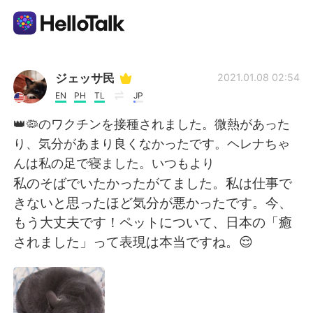
แอปแลกเปลี่ยนทางภาษา
ジェッサ民
2021.01.08 02:54
EN
PH
TL
JP
AI Grammar Checker
👑🦠のワクチンを接種されました。微熱があった
り、気分があまり良くなかったです。ヘレナちゃ
ไทย
んは私の足で寝ました。いつもより
私のそばでいたかったがてました。私は仕事で
きないと思ったほど気分が悪かったです。今、
English
简体中文
もう大丈夫です！ペットについて、日本の「癒
されました」って表現は本当ですね。😌
繁體中文
Español
العربية
Français