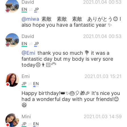
David
2021.01.04 00:53
EN
JP
@miwa
素敵 素敵 素敵 ありがとう😊 I
also hope you have a fantastic year ✨
David
2021.01.04 00:53
EN
JP
@Emi
thank you so much 💐 it was a
fantastic day but my body is very sore
today😣👨🏻‍🦳
Emi
2021.01.03 15:21
JP
EN
Happy birthday!👑✨🎂🎈🎁🎉 It's nice you
had a wonderful day with your friends!😊
😆
Mini
2021.01.03 14:59
JP
EN