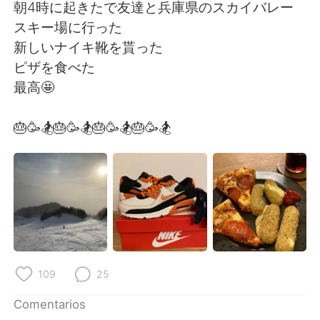
日本語
한국어
朝4時に起きたで友達と兵庫県のスカイバレー
スキー場に行った
Русский
ไทย
新しいナイキ靴を貰った
ピザを食べた
Indonesia
Italiano
最高🤩
Türkçe
Tiếng Việt
🎂🥳🏂🎂🥳🏂🎂🥳🏂🎂🥳🏂
Português
109
25
Comentarios