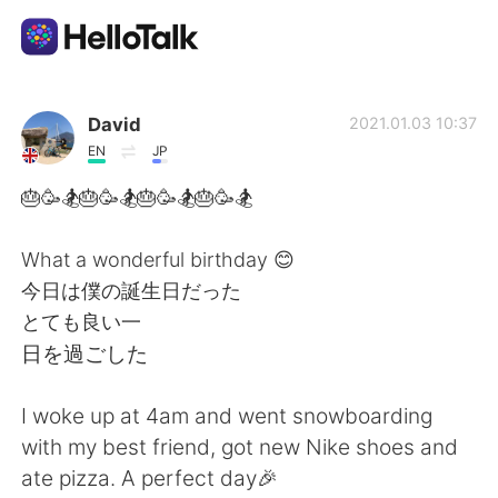
Aplicación de intercambio de idiomas
David
2021.01.03 10:37
EN
JP
AI Grammar Checker
🎂🥳🏂🎂🥳🏂🎂🥳🏂🎂🥳🏂
Español
What a wonderful birthday 😊
今日は僕の誕生日だった
とても良い一
English
简体中文
日を過ごした
繁體中文
العربية
I woke up at 4am and went snowboarding
with my best friend, got new Nike shoes and
Français
Deutsch
ate pizza. A perfect day🎉