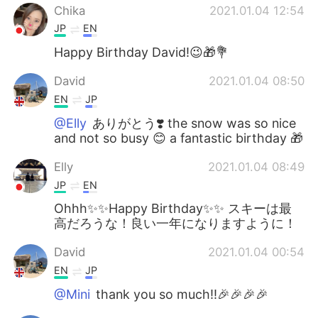
Chika
2021.01.04 12:54
JP
EN
Happy Birthday David!😉🎁💐
David
2021.01.04 08:50
EN
JP
@Elly
ありがとう❣️ the snow was so nice
and not so busy 😊 a fantastic birthday 🎁
Elly
2021.01.04 08:49
JP
EN
Ohhh✨✨Happy Birthday✨✨ スキーは最
高だろうな！良い一年になりますように！
David
2021.01.04 00:54
EN
JP
@Mini
thank you so much!!🎉🎉🎉🎉