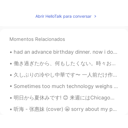
おめでと～う🎉🎉🎊
Abrir HelloTalk para conversar
miwa
2021.01.03 14:12
JP
EN
おめでとうございます🎉 素敵な誕生日を過
Momentos Relacionados
ごせましたね。 素敵な一年になることを願
っています！
had an advance birthday dinner. now i don't feel like doing anything on my exact birth day hahah....
Mi
2021.01.03 12:30
働き過ぎたから、何もしたくない。時々お金持ちと結婚したらいいと思うけど仲も大変で興味がない。この世界は自由がお金だ。愛だけが大切なことだと言う人々は決して貧しくなかった。いつか私もお金がある。そ...
JP
EN
久しぶりの冷やし中華です〜 一人前だけ作るのはすごくコスパが良くないです！笑 どんなものでも少ししかいらないし、どうせ切るなら、たくさん切ってもそんなに変わらないと思います😂 しかも、ここの水道...
@David
😊😊😊😊😊😊😊🎁🎉
Sometimes too much technology weighs heavy on my mind and soul. 🍃 Often I need to take a break ...
RIE 日本人なのにタイの国旗
2021.01.03 12:08
JP
TH
EN
明日から夏休みです! 😊 来週にはChicagoでかぞくやともだちを会ってから6月23日からはBostonに8月9日まで勉強する予定です。 先生として2ヵ月間休んでまた学生になりますね。 👩‍🏫...
@David
I LOVE NIKE!!! good choice!! 😍👍
听海 - 张惠妹 (cover) 😬 sorry about my pronunciation 😬 Wo jiu zhu yi ke xin zheng ye du bi bu le yan...
David
2021.01.03 11:58
EN
JP