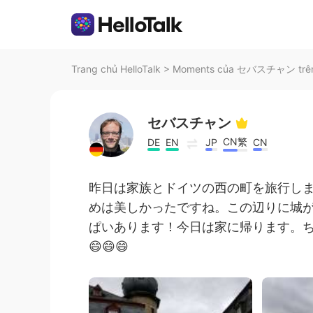
Trang chủ HelloTalk
>
Moments của セバスチャン trên 
セバスチャン
CN繁
DE
EN
JP
CN
昨日は家族とドイツの西の町を旅行しま
めは美しかったですね。この辺りに城
ぱいあります！今日は家に帰ります。
😄😄😄