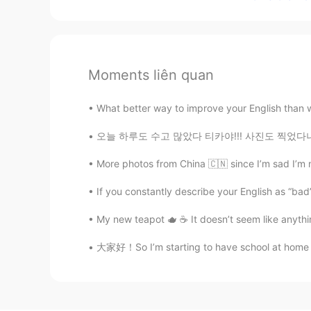
Moments liên quan
What better way to improve your English than wi
오늘 하루도 수고 많았다 티카야!!! 사진도 찍었다니 잘했어!! …칭찬 받고싶
More photos from China 🇨🇳 since I’m sad I’m n
If you constantly describe your English as “bad” or
My new teapot 🫖 ☕️ It doesn’t seem like anythin
大家好！So I’m starting to have school at home so I’