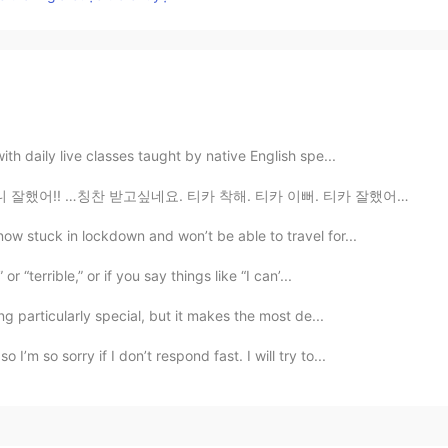
th daily live classes taught by native English spe...
네요. 티카 착해. 티카 이뻐. 티카 잘했어. 혼자서 고생하기 솔직히 너무 괴로워요. 옆에서 응...
ow stuck in lockdown and won’t be able to travel for...
 “terrible,” or if you say things like “I can’...
g particularly special, but it makes the most de...
m so sorry if I don’t respond fast. I will try to...