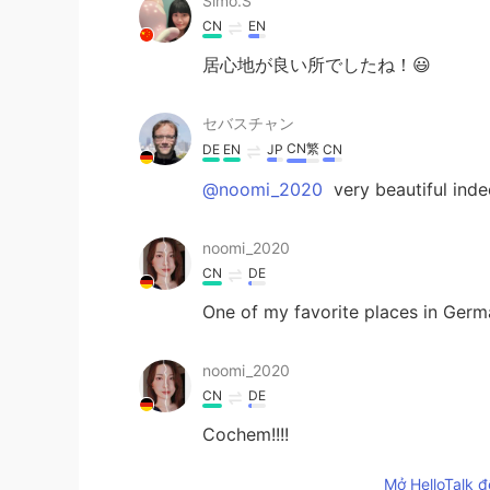
Simo.S
CN
EN
居心地が良い所でしたね！😃
セバスチャン
CN繁
DE
EN
JP
CN
@noomi_2020
very beautiful inde
noomi_2020
CN
DE
One of my favorite places in Germ
noomi_2020
CN
DE
Cochem!!!!
Mở HelloTalk đ