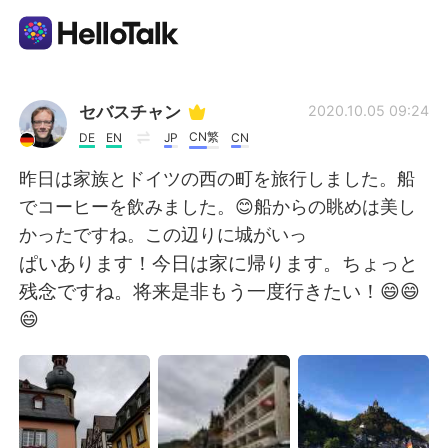
Language Exchange App
セバスチャン
2020.10.05 09:24
CN繁
DE
EN
JP
CN
AI Grammar Checker
昨日は家族とドイツの西の町を旅行しました。船
でコーヒーを飲みました。😊船からの眺めは美し
English
かったですね。この辺りに城がいっ
ぱいあります！今日は家に帰ります。ちょっと
残念ですね。将来是非もう一度行きたい！😄😄
简体中文
繁體中文
😄
Español
العربية
Français
Deutsch