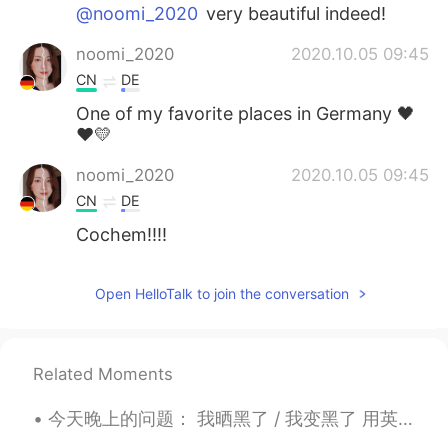
@noomi_2020
very beautiful indeed!
noomi_2020
2020.10.05 09:45
CN
DE
One of my favorite places in Germany 🖤
♥️💛
noomi_2020
2020.10.05 09:45
CN
DE
Cochem!!!!
Open HelloTalk to join the conversation
Related Moments
今天晚上的问题： 我晒黑了 / 我变黑了 用英语怎么说 Positives: You've got a nice tan You've got a sun tan (where have yo...