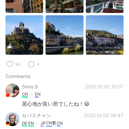
日本語
한국어
Русский
ไทย
Indonesia
Italiano
Türkçe
Tiếng Việt
Português
94
4
Comments
Simo.S
2020.10.05 10:07
CN
EN
居心地が良い所でしたね！😃
セバスチャン
2020.10.05 09:47
CN繁
DE
EN
JP
CN