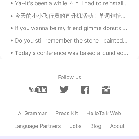
Ya~It's been a while ＾＾ I had to reinstall HelloTalk Unfortunately the messages are gone. . If y...
今天的小小飞行员的直升机活动！单词包括： Helicopter - 直升机 Pilot - 飞行员 Fly - 飞 Land - 降落 有很多小朋友参加了我们的活动，你们看他们长得都很帅😄😄...
If you wanna be my friend gimme donuts 🍩 Just kidding I don't bribe people but I love donuts 🤣🤣🙉 ...
Do you still remember the stone I painted at the beginning of Corona? No? then let me explain i...
Today's conference was based around education and how we can see education from different perspec...
Follow us
AI Grammar
Press Kit
HelloTalk Web
Language Partners
Jobs
Blog
About