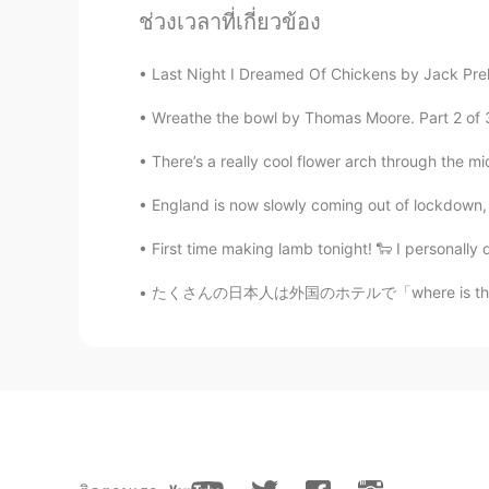
ช่วงเวลาที่เกี่ยวข้อง
JP
EN
Do you know ''舞浜（マイハマ）" Th
Last Night I Dreamed Of Chickens by Jack Prelu
ーチ⇨浜 There is a Tokyo D
近くへ（笑）
Wreathe the bowl by Thomas Moore. Part 2 of 3. ’
There’s a really cool flower arch through the mi
Kaylee
JP
EN
England is now slowly coming out of lockdown, w
最近日本懐かしい〜 来年留学しよ
First time making lamb tonight! 🐑 I personally 
最近日本
が
懐かしい〜 来年留学し
たくさんの日本人は外国のホテルで「where is the front?」と尋ねるが、フ
どこ楽しいですか？
どこ
が
楽しいですか？
Haruna
JP
EN
How about Fukuoka