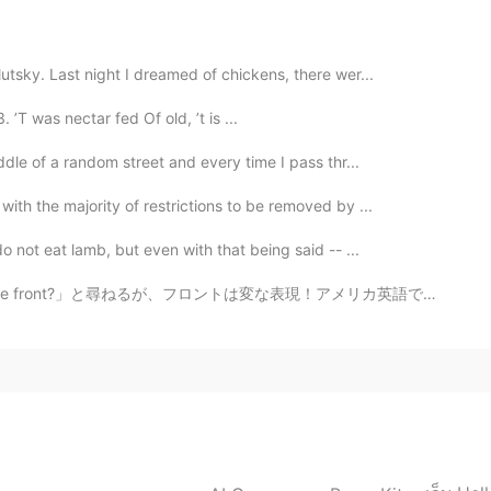
is place is station's name. マイアミビーチ マイ⇨舞 ビ
tsky. Last night I dreamed of chickens, there wer...
isney Resort. 伝わるかな？ ということで是非、ディズニーのお
T was nectar fed Of old, ’t is ...
ddle of a random street and every time I pass thr...
2020.05.21 11:16
ith the majority of restrictions to be removed by ...
うと思っています。
do not eat lamb, but even with that being said -- ...
ようと思っています。
ロントは変な表現！アメリカ英語で「front desk」と言うが、イギリス英語で「reception」と言...
2020.05.21 11:15