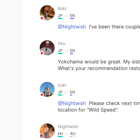
Koki
JP
EN
@Nightwish
I’ve been there couple
hiro
JP
EN
Yokohama would be great. My sister 
What's your recommendation restau
yuki
JP
EN
@Nightwish
Please check next ti
location for "Wild Speed".
Nightwish
EN
RU