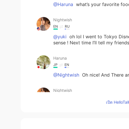
@Haruna
what’s your favorite foo
Nightwish
EN
RU
@yuki
oh lol I went to Tokyo Disne
sense ! Next time I’ll tell my frie
Haruna
JP
EN
@Nightwish
Oh nice! And There a
Nightwish
EN
RU
เปิด HelloTa
@Haruna
I have been to Fukuoka on
and the ocean ! ✨
yuki