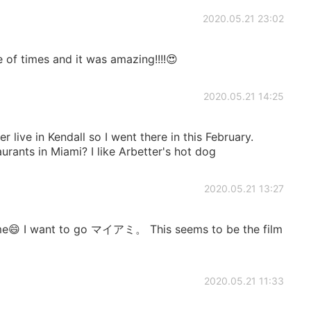
2020.05.21 23:02
 of times and it was amazing!!!!😍
2020.05.21 14:25
live in Kendall so I went there in this February.
rants in Miami? I like Arbetter's hot dog
2020.05.21 13:27
me😄 I want to go マイアミ。 This seems to be the film
2020.05.21 11:33