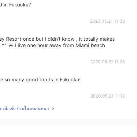
d in Fukuoka?
2020.05.21 11:33
y Resort once but I didn’t know , it totally makes
nds ^^ ☀️ I live one hour away from Miami beach
2020.05.21 11:25
re so many good foods in Fukuoka!
2020.05.21 11:18
lk เพื่อเข้าร่วมในบทสนทนา
ce and it was really nice ☺️ I like the parks there
2020.05.21 11:17