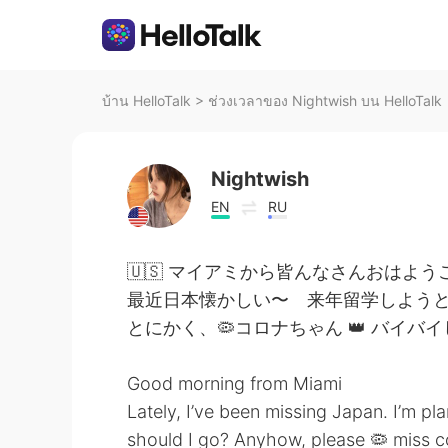
บ้าน HelloTalk
>
ช่วงเวลาของ Nightwish บน HelloTalk
Nightwish
EN
RU
🇺🇸 マイアミから皆んなさんおはよ
最近日本懐かしい〜 来年留学しよう
とにかく、🦠コロナちゃん 👑 バイバイして
Good morning from Miami
Lately, I’ve been missing Japan. I’m p
should I go? Anyhow, please 🦠 miss co