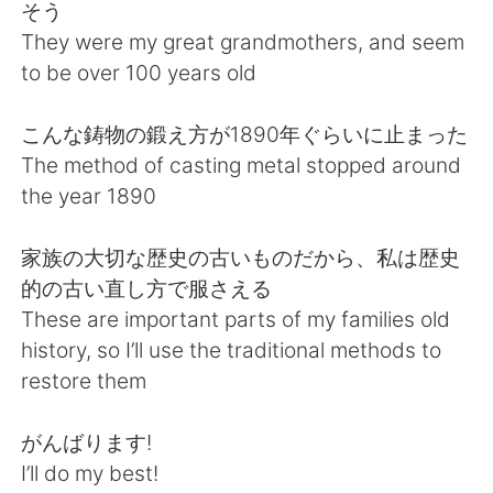
Deutsch
한국어
そう
They were my great grandmothers, and seem
Русский
ไทย
to be over 100 years old
Indonesia
Italiano
こんな鋳物の鍛え方が1890年ぐらいに止まった
The method of casting metal stopped around
Türkçe
Tiếng Việt
the year 1890
Português
家族の大切な歴史の古いものだから、私は歴史
的の古い直し方で服さえる
These are important parts of my families old
history, so I’ll use the traditional methods to
restore them
がんばります!
I’ll do my best!