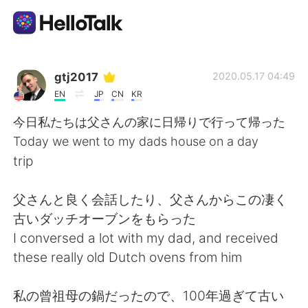
語学交換アプリ
gtj2017
2020.05.17 04:49
EN
JP
CN
KR
AI Grammar Checker
今日私たちは父さんの家に日帰りで行って帰った
Today we went to my dads house on a day
日本語
trip
父さんと良く会話したり、父さんからこの凄く
English
简体中文
古いダッチオーブンをもらった
I conversed a lot with my dad, and received
繁體中文
Español
these really old Dutch ovens from him
العربية
Français
私の曾祖母の鍋だったので、100年過ぎて古い