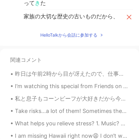
って
き
た
家族の大切な歴史の古いものだから、
私は歴史的
の
古い直し方
で服さえ
る
家族の大切な歴史の古いものだから、
HelloTalkから会話に参加する
私は歴史的
な
古い直し方
をす
る
セリ
2020.05.17 04:51
関連コメント
JP
EN
綺麗な写真ですね☺️ I love it!
昨日は午前2時から目が冴えたので、仕事へ行く間にカフェインのソーダを買った🥤 Yesterday I was wide awake since 2am, so I bought some sod...
I’m watching this special from Friends on HBO 😎🍿🎉☺️🙋🏻‍♀️ Have you seen this series and what epis...
私と息子もコーンビーフが大好きだから今日食べたかった😆 My son and I love corn beef and wanted to eat it today でも今日は朝から夜まで忙し...
Take risks…a lot of them! Sometimes there’s danger involved in life, but every reward carries ris...
What helps you relieve stress? 1. Music? 2. Eating? 3. Sleeping? 4. Alcohol? 5. Exercise? 6. Talk...
I am missing Hawaii right now😩 I don’t want to be in this cold weather anymore🥶...I like to islan...