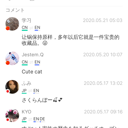
コメント
学习
2020.05.21 05:03
CN
EN
让锅保持原样，多年以后它就是一件宝贵的
收藏品。😜
Jestem.Q
2020.05.20 10:07
CN
EN
Cute cat
ふみ
2020.05.17 13:02
JP
EN
さくらんぼー🍒💕
KYO
2020.05.17 09:16
JP
EN
DE