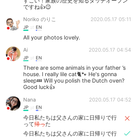
すごい！家族の歴史を知るダッチオーブン
ですね👍😉
Noriko のりこ
2020.05.17 05:11
JP
EN
All your photos lovely.
Ai
2020.05.17 04:54
JP
EN
There are some animals in your father ’s
house. I really lile cat🐈🐾 He's gonna
sleep💤 Will you polish the Dutch oven?
Good luck👍
Nana
2020.05.17 04:52
JP
EN
今日私たちは父さんの家に日帰りで行
って
帰っ
た
今日私たちは父さんの家に日帰りで行