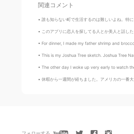
関連コメント
EN
JP
@Kai
Thank you for correcting 😊
誰も知らない町で生活するのは難しいよね。特に無職の場合日々がずっと長く感じる。そして孤独
このアプリに恋人を探してる人とか美人と話したい人が多いと思うので、私は名前とアイコンを変
Hiromi
JP
EN
For dinner, I made my father shrimp and broccol
愛情たっぷりのケーキ🍰 楽しみで
This is my Joshua Tree sketch. Joshua Tree Natio
Seitaro
The other day I woke up very early to watch the
JP
EN
休暇から一週間が経ちました。アメリカの一番大きな温泉に入りました。実は、世界最大の温泉プ
私と私の家族は先週、兄を訪ねるこ
私と私の家族は先週、兄を訪ねるこ
私たちは昨夜家に帰
っ
た
🌠🌌
私たちは昨夜家に帰
りまし
た
。
🌠🌌
ミッドランドは、私たちから3〜4
フォローする