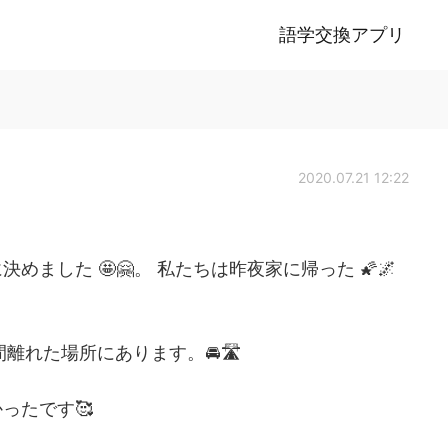
語学交換アプリ
2020.07.21 12:22
ました 🤩🤗。 私たちは昨夜家に帰った 🌠🌌
離れた場所にあります。🚘🛣
ったです🥰