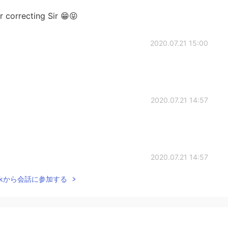
 correcting Sir 😁😝
2020.07.21 15:00
2020.07.21 14:57
2020.07.21 14:57
Talkから会話に参加する
s he puts me in head locks 😂😂😂😂😆 I love him
2020.07.21 14:52