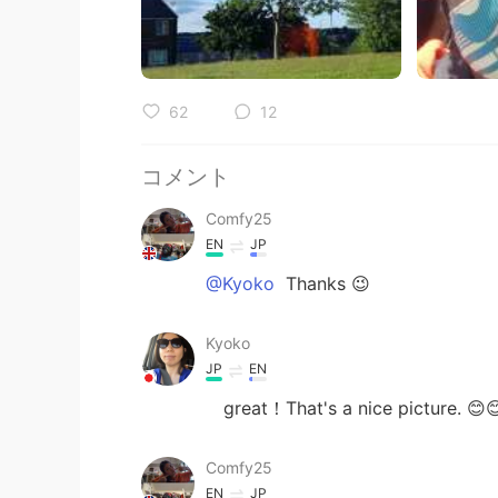
62
12
コメント
Comfy25
EN
JP
@Kyoko
Thanks 😉
Kyoko
JP
EN
great！That's a nice picture. 😊
Comfy25
EN
JP