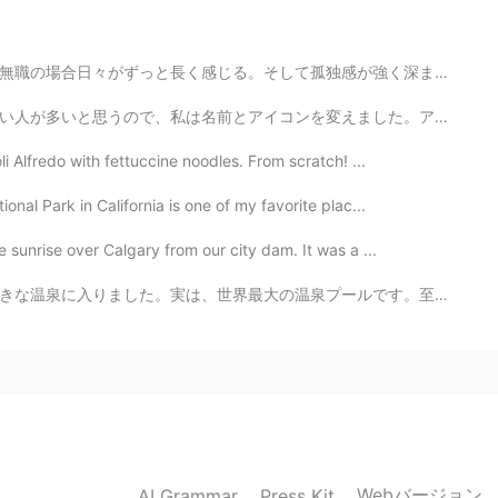
😆
感が強く深まる。東京では皆は自分一人での忙しい生活で忙しくて、親しい友達を作るのは簡単ではない。こうい時は...
えました。アイコンを見るだけで自己紹介を読まないでメッセージを送る人が嫌だと思います！ I'm so si...
2020.07.21 14:42
i Alfredo with fettuccine noodles. From scratch! ...
すね
nal Park in California is one of my favorite plac...
2020.07.21 14:11
 sunrise over Calgary from our city dam. It was a ...
ールです。至福な時でした！😌 日本に行った時、温泉に行けなかったです。日本とアメリカの温泉の文化は違いま...
とに
決め
ました 🤩🤗。
とに
し
ました 🤩🤗。
時間離れた場所にあります。
Webバージョン
AI Grammar
Press Kit