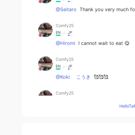
@Seitaro
Thank you very much for
Comfy25
EN
JP
@Hiromi
I cannot wait to eat 😋
Comfy25
EN
JP
@Koki こうき
🥰🥰🥰
Comfy25
EN
JP
Hello
@Masami まさみ 雅美
No sometime
though of course 🥰
Comfy25