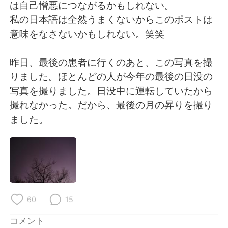
Deutsch
한국어
は自己憎悪につながるかもしれない。
私の日本語は全然うまくないからこのポストは
Русский
ไทย
意味をなさないかもしれない。笑笑
Indonesia
Italiano
昨日、最後の患者に行くのあと、この写真を撮
りました。ほとんどの人が今年の最後の日没の
Türkçe
Tiếng Việt
写真を撮りました。日没中に運転していたから
撮れなかった。だから、最後の月の昇りを撮り
Português
ました。
60
15
コメント