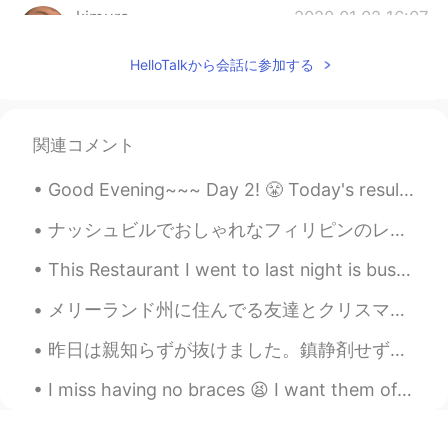
kimura
2020.01.02 16:07
JP
EN
KR
CN
EN
HelloTalkから会話に参加する
@ジェッサ民
なるほど。”しおれた枝をだ
けを見たくない”の方がわかりやすいかも。
でもポエムは解釈が難しい方が、読む人に
も考える楽しみがあるね😉
関連コメント
ジェッサ民
2020.01.02 15:53
Good Evening~~~ Day 2! 😤 Today's result~ 🍁 Learned the vowels and some dipthongs 🍁Hello and My n...
EN
PH
TL
JP
ナッシュビルでおしゃれなフィリピンのレストランを見つけました！😳 全部が食べられるかな？ フィリピン料理は目茶苦茶美味しいのに全然ヘルシーじゃない。これは海で泳ぐの後の食べ物が完璧です。だから高...
@kouyu
コメントしてありがとうございま
す！仰るとおりです！^_^
This Restaurant I went to last night is bussin 💯 The owner is The Chef The Waiter The Entertainer...
ジェッサ民
2020.01.02 15:51
メリーランド州に住んでる友達とクリスマスをお祝いしました。友達と私の写真を撮りながら、、彼女の息子さんも写真に写りたがっています。彼は走りてカメラの前にに立ちました。彼のお母さんはもう見えなかった。😂
EN
PH
TL
JP
昨日は親知らずが抜けました。鎮静剤せずに、麻酔でできました！歯医者さんは「お口をもっと開けてください」と言った時、私はこのBeastarのジューノちゃんのシーンを考えずにはいられませんでした。「...
@kimura
そのように解釈できますね。 私
は木かしおれた枝だけを見れない。他の人
I miss having no braces 😫 I want them off 🤦🏻‍♀️ How do you say “teeth/dental braces” in your lan...
か自分を見るときのように、私はただその
外観とその人に欠けているものだけを見た
くない。あの木とか自分と他の人の全体を