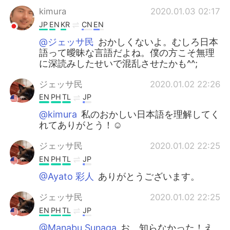
kimura
2020.01.03 02:17
JP
EN
KR
CN
EN
@ジェッサ民
おかしくないよ。むしろ日本
語って曖昧な言語だよね。僕の方こそ無理
に深読みしたせいで混乱させたかも^^;
ジェッサ民
2020.01.02 22:26
EN
PH
TL
JP
@kimura
私のおかしい日本語を理解してく
れてありがとう！☺️
ジェッサ民
2020.01.02 22:25
EN
PH
TL
JP
@Ayato 彩人
ありがとうございます。
ジェッサ民
2020.01.02 22:25
EN
PH
TL
JP
@Manabu Sunaga
お、知らなかった！え