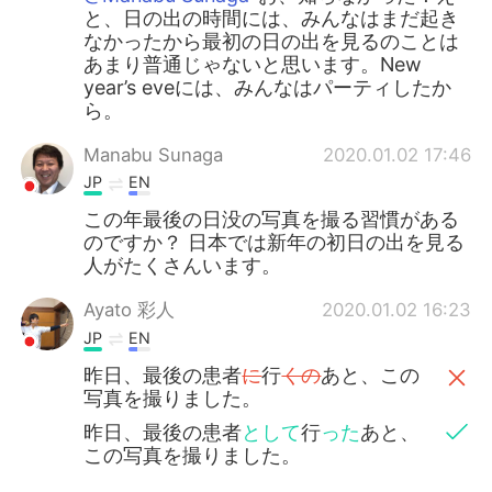
と、日の出の時間には、みんなはまだ起き
なかったから最初の日の出を見るのことは
あまり普通じゃないと思います。New
year’s eveには、みんなはパーティしたか
ら。
Manabu Sunaga
2020.01.02 17:46
JP
EN
この年最後の日没の写真を撮る習慣がある
のですか？ 日本では新年の初日の出を見る
人がたくさんいます。
Ayato 彩人
2020.01.02 16:23
JP
EN
昨日、最後の患者
に
行
くの
あと、この
写真を撮りました。
昨日、最後の患者
として
行
った
あと、
この写真を撮りました。