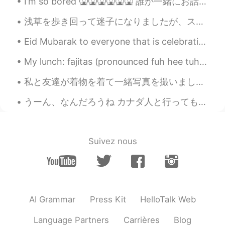
I’m so bored 🤮🤮🤮🤮🤮🤮 誰か一緒にお話ししましょう！！！！ 🙋🏼‍♂️🙋🏼‍♂️🙋🏼‍♂️🙋🏼‍♂️🙋🏼‍♂️🙋🏼‍♂️🙋🏼‍♂️🙋🏼‍♂️🙋🏼‍♂️🙋🏼‍♂️🙋🏼‍♂️
浅草を歩き回って迷子になりましたが、スカイツリーのタオルを発見しました☺️ This was a moment while I was lost, walking around Asakusa,...
Eid Mubarak to everyone that is celebrating it today or was yesterday. I hope you all have a wond...
My lunch: fajitas (pronounced fuh hee tuhs) beans and rice, chips and queso (pronounced kay so),...
私と友達が着物を着て一緒写真を撮いました💕。 優しいお姉さんが私と友達なってくれました。彼女はモデル、だから私も着物を着ていました。お姉さが日本のことを一切教えてくれて。相変わらず、友達会いたい...
うーん、なんだろうね カナダ人と行っても、100%中華の血が流れてる人が多いんですよ…外国人＝白人の考え方がすごく古いし、その人に対しても失礼ですよ？ その上に、やっぱり信じがたいから、もう一回...
Suivez nous
AI Grammar
Press Kit
HelloTalk Web
Language Partners
Carrières
Blog