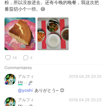
日本語
한국어
粉，所以没放进去。还有今晚的晚餐，我这次把
番茄切小个一些。😅
Русский
ไทย
Indonesia
Italiano
Türkçe
Tiếng Việt
Português
58
8
Commentaires
アルフィ
2019.04.29 20:25
EN
JP
@yoshi
ありがとう~ 😊
アルフィ
2019.04.29 20:23
EN
JP