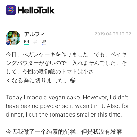
Appli d'échange linguistique
アルフィ
2019.04.29 12:22
EN
JP
AI Grammar Checker
今日、べガンケーキを作りました。でも、ベイキ
ングパウダーがないので、入れませんでした。そ
Français
して、今回の晩御飯のトマトは小さ
くなる為に切りました。😁
English
简体中文
Today I made a vegan cake. However, I didn't
have baking powder so it wasn't in it. Also, for
繁體中文
Español
dinner, I cut the tomatoes smaller this time.
العربية
Deutsch
今天我做了一个纯素的蛋糕。但是我没有发酵