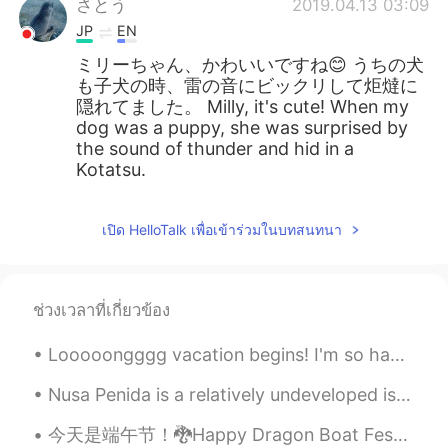
さとう
2019.04.13 03:09
JP
EN
ミリーちゃん、かわいいですね😊 うちの犬
も子犬の時、雷の音にビックリして炬燵に
隠れてました。 Milly, it's cute! When my
dog ​​was a puppy, she was surprised by
the sound of thunder and hid in a
Kotatsu.
เปิด HelloTalk เพื่อเข้าร่วมในบทสนทนา
ช่วงเวลาที่เกี่ยวข้อง
Looooongggg vacation begins! I'm so happy that I could finally can sleep all day long and don't h...
Nusa Penida is a relatively undeveloped island south-east of mainland Bali. You won’t find the sn...
今天是端午节！🐉Happy Dragon Boat Festival Day to all my Chinese friends, I really want to see it, but I ...