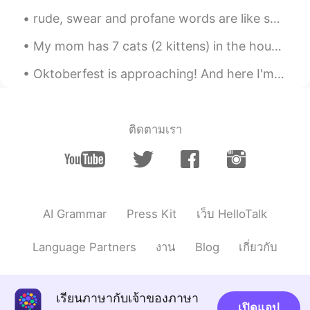
rude, swear and profane words are like sunglasses not every one becomes cool by using them 🙄 G...
My mom has 7 cats (2 kittens) in the house now.. When I went home last year, there were only 3.....
Oktoberfest is approaching! And here I'm stuck in a dilemma whether I should buy a new set of Dir...
ติดตามเรา
AI Grammar
Press Kit
เว็บ HelloTalk
Language Partners
งาน
Blog
เกี่ยวกับ
เรียนภาษากับเจ้าของภาษา
เปิดแอป