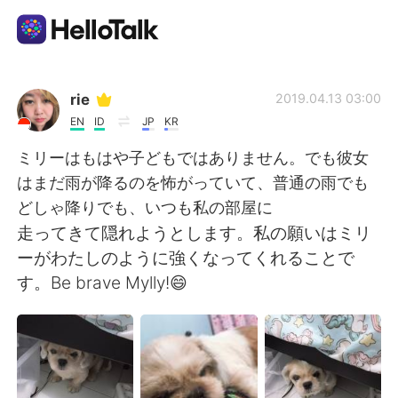
แอปแลกเปลี่ยนทางภาษา
rie
2019.04.13 03:00
EN
ID
JP
KR
AI Grammar Checker
ミリーはもはや子どもではありません。でも彼女
はまだ雨が降るのを怖がっていて、普通の雨でも
ไทย
どしゃ降りでも、いつも私の部屋に
走ってきて隠れようとします。私の願いはミリ
ーがわたしのように強くなってくれることで
English
简体中文
す。Be brave Mylly!😄
繁體中文
Español
العربية
Français