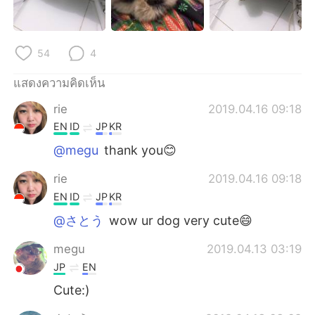
Deutsch
日本語
한국어
Русский
54
4
Indonesia
Italiano
แสดงความคิดเห็น
rie
2019.04.16 09:18
Türkçe
Tiếng Việt
EN
ID
JP
KR
Português
@megu
thank you😊
rie
2019.04.16 09:18
EN
ID
JP
KR
@さとう
wow ur dog very cute😄
megu
2019.04.13 03:19
JP
EN
Cute:)