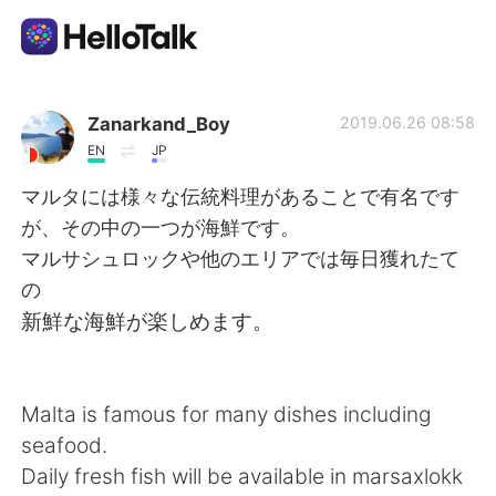
แอปแลกเปลี่ยนทางภาษา
Zanarkand_Boy
2019.06.26 08:58
EN
JP
AI Grammar Checker
マルタには様々な伝統料理があることで有名です
が、その中の一つが海鮮です。
ไทย
マルサシュロックや他のエリアでは毎日獲れたて
の
新鮮な海鮮が楽しめます。
English
简体中文
繁體中文
Español
Malta is famous for many dishes including
seafood.
العربية
Français
Daily fresh fish will be available in marsaxlokk