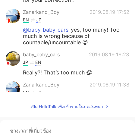
Zanarkand_Boy
2019.08.19 17:52
EN
JP
@baby_baby_cars
yes, too many! Too
much is wrong because of
countable/uncountable 😊
baby_baby_cars
2019.08.19 16:23
JP
EN
Really?! That’s too much 😱
Zanarkand_Boy
2019.08.19 11:38
EN
JP
@MINAKO
I'm glad you are enjoying! Are
เปิด HelloTalk เพื่อเข้าร่วมในบทสนทนา
you still in Malta?
Zanarkand_Boy
2019.08.19 08:21
EN
JP
ช่วงเวลาที่เกี่ยวข้อง