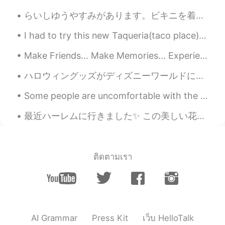
@baby_baby_cars
yes, Malta is full of
らいしゆうやすみがあります。ビキニを着ます。 私はダイエット中です 😅 I have a vacation next week. I will wear a bikini. I’m on a ...
Japanese now! Some schools are 60%
Japanese at the moment. It's crazy!
I had to try this new Taqueria(taco place) and I loved it!! Who wouldn't want pink tacos! 💕🌮 And ...
baby_baby_cars
2019.08.19 04:52
Make Friends... Make Memories... Experience things you will remember forever. You are never to yo...
JP
EN
ハロウィングッズがディズニーワールドに到着!! 🎃🦇👻 Halloween merchandise has arrived to Disney World this morning!! 🦉🍬...
I want to study abroad in Malta 🇲🇹
someday !! In Japan,Malta is one of the
Some people are uncomfortable with the idea of being pulled around in a rickshaw, but these ricks...
popular country to study abroad.
最近ハーレムに行きました✨ この美しい花の町は電車でアムステルダムから15分かかります 14世紀建造歴史的なアーキテクチャがたくさんあります！ その後、ザントフォールトビーチに行ってきました🌊 ...
Misao
2019.08.17 08:35
JP
EN
@Zanarkand_Boy
Thank you!
ติดตามเรา
Zanarkand_Boy
2019.08.17 06:09
EN
JP
@Misao
Blue Cave is beautiful! If you go,
let me know how you liked it ^^
AI Grammar
Press Kit
เว็บ HelloTalk