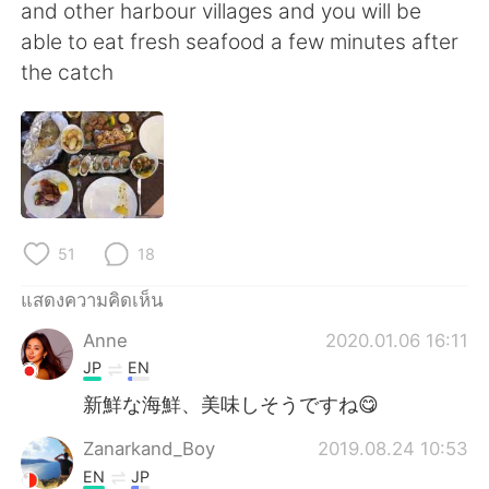
Deutsch
日本語
and other harbour villages and you will be
able to eat fresh seafood a few minutes after
한국어
Русский
the catch
Indonesia
Italiano
Türkçe
Tiếng Việt
Português
51
18
แสดงความคิดเห็น
Anne
2020.01.06 16:11
JP
EN
新鮮な海鮮、美味しそうですね😋
Zanarkand_Boy
2019.08.24 10:53
EN
JP