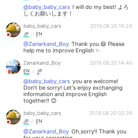
@baby_baby_cars
I will do my best! よろ
しくお願いします！
baby_baby_cars
2019.08.20 16:24
JP
EN
@Zanarkand_Boy
Thank you 😄 Please
help me to improve English ✨
Zanarkand_Boy
2019.08.20 14:40
EN
JP
@baby_baby_cars
you are welcome!
Don't be sorry! Let's enjoy exchanging
information and improve English
together!! 😊
baby_baby_cars
2019.08.20 02:36
JP
EN
@Zanarkand_Boy
Oh,sorry!! Thank you
for your correction .