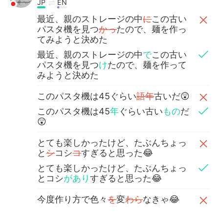
JP
EN
最近、親のストレージの中
に
この古い
パスタ機を見つ
かっ
たので、麺を作っ
てみようと決めた
最近、親のストレージの中
で
この古い
パスタ機を見つ
け
たので、麺を作って
みようと決めた
このパスタ機は45ぐらい
語年
古いだ😲
このパスタ機は45
年
ぐらい古い
もの
だ
😲
とても楽しかったけど、たぶんちょっ
と
シ
コシ
コ
すぎると思った😂
とても楽しかったけど、たぶんちょっ
とコシ
があり
すぎると思った😂
今度作り方で色々
を
変
わら
なきゃ😂
今度作り方で色々変
え
なきゃ😂