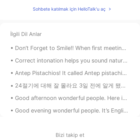
Sohbete katılmak için HelloTalk'u aç
Mina
2020.10.11 05:47
JP
EN
Great!!👏
İlgili Dil Anlar
gtj2017
2020.10.11 05:30
Don’t Forget to Smile!! When first meeting or greeting someone, offer them a warm smile. Smiling ...
EN
JP
CN
KR
Correct intonation helps you sound natural in American English. Intonation includes your tone, or...
@Shiho
we’ll use them in some soup, and
also stir-fry ✌🏻
Antep Pistachios! It called Antep pistachios because it grown more in the city of Antep. It's ...
gtj2017
2020.10.11 05:29
24절기에 대해 잘 몰라요 3일 전에 알게 됐어요 (녹차 얘기 하다가 ㅋㅋㅋ 헬로톡 친구가 한국에서는 녹차를 절기별로 분류한다고 해서요) 요즘 계절에 대한 글을 종종 올리고 ...
EN
JP
CN
KR
Good afternoon wonderful people. Here is a poem for you! We mourn the broken things, chair legs...
@Ehmo-chan
楽しかった^^訂正もありが
とう😊
Good evening wonderful people. It’s English practice time. Send me a message if you would like ...
Shiho
2020.10.11 05:24
JP
EN
FR
SV
Bizi takip et
どんなソースで食べたんですか？ What