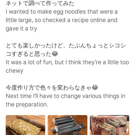
Deutsch
日本語
ネットで調べて作ってみた
I wanted to make egg noodles that were a
한국어
Русский
little large, so checked a recipe online and
gave it a try
ไทย
Indonesia
とても楽しかったけど、たぶんちょっとシコシ
Italiano
Tiếng Việt
コすぎると思った😂
It was a lot of fun, but I think they’re a little too
Português
chewy
今度作り方で色々を変わらなきゃ😂
Next time I’ll have to change various things in
the preparation.