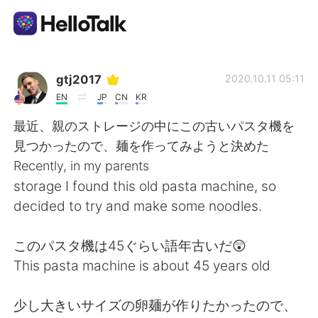
Dil Değişimi Uygulaması
gtj2017
2020.10.11 05:11
EN
JP
CN
KR
AI Grammar Checker
最近、親のストレージの中にこの古いパスタ機を
見つかったので、麺を作ってみようと決めた
Türkçe
Recently, in my parents
storage I found this old pasta machine, so
decided to try and make some noodles.
English
简体中文
このパスタ機は45ぐらい語年古いだ😲
繁體中文
Español
This pasta machine is about 45 years old
العربية
Français
少し大きいサイズの卵麺が作りたかったので、