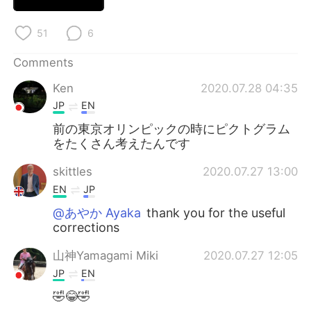
日本語
한국어
51
6
Русский
ไทย
Comments
Indonesia
Italiano
Ken
2020.07.28 04:35
JP
EN
Türkçe
Tiếng Việt
前の東京オリンピックの時にピクトグラム
をたくさん考えたんです
Português
skittles
2020.07.27 13:00
EN
JP
@あやか Ayaka
thank you for the useful
corrections
山神Yamagami Miki
2020.07.27 12:05
JP
EN
🤣😂🤣