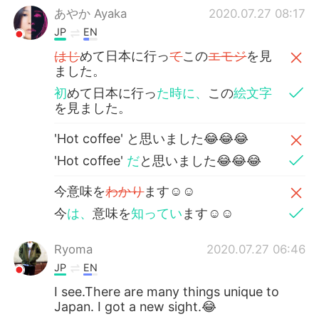
あやか Ayaka
2020.07.27 08:17
JP
EN
はじ
めて日本に行っ
て
この
エモジ
を見
ました。
初
めて日本に行っ
た時に、
この
絵文字
を見ました。
'Hot coffee' と思いました😂😂😂
'Hot coffee'
だ
と思いました😂😂😂
今意味を
わかり
ます☺☺
今
は、
意味を
知ってい
ます☺☺
Ryoma
2020.07.27 06:46
JP
EN
I see.There are many things unique to
Japan. I got a new sight.😂