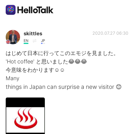
Language Exchange App
skittles
2020.07.27 06:30
EN
JP
AI Grammar Checker
はじめて日本に行ってこのエモジを見ました。
'Hot coffee' と思いました😂😂😂
English
今意味をわかります☺☺
Many
things in Japan can surprise a new visitor 😊
简体中文
繁體中文
Español
العربية
Français
Deutsch