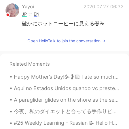
Yayoi
2020.07.27 06:32
JP
EN
確かにホットコーヒーに見える🤣☕️
Open HelloTalk to join the conversation
Related Moments
Happy Mother’s Day!🥳🤰🏻 I ate so much grilled 🥩 + 🍗 that I’ll probably be on a vegetarian diet f...
Aqui no Estados Unidos quando vc prestes a dormir falamos “dorme bem não deixa as percevejos mord...
A paraglider glides on the shore as the setting sun sets while a photographer takes in the scene....
今夜、私のダイエットと合ってる手作りピザを作った Tonight I made homemade pizza that suits my diet. このピザの中に何も小麦粉が入れてない In...
#25 Weekly Learning - Russian 📝 Hello HT friends 😄, Welcome to my weekly learning of 🇰🇷🇯🇵🇷🇺 ❓Qu...