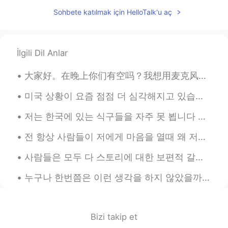
기억이 납니다. 대학원때도 딱히 차이는 없
Sohbete katılmak için HelloTalk'u aç
었지만, 가장 강력한 구정은 LaText 양식에
따라 2장 맞춰서 제출해야 했던 경우였어요.
Latex은 단어, 폰트 뿐 아니라 문단 간격, 여
İlgili Dil Anlar
백 등 디테일한 레이아웃 까지 사전에 지정
되어 있기 때문에 가장 엄격한 규정이라고
할 수 있겠죠. 실제 논문들도 표준 Latex 양
大家好。在晚上你们有空吗？我想用麦克风练习中文口语。我可以教你英语和日语☺ Anybody free at night to practice spoken Mandarin, perhaps...
식에 맞춰서 몇장 이하로 제출하라는 규정이
미국 상황이 요즘 점점 더 심각해지고 있습니다 ㅠㅠ 바이러스가 너무 빨리 퍼뜨리고 있으니까 날마다 제한이 늘어나고 있어요 최근에 제가 자주 다니는 우리집 근처 공원에서 어...
주어집니다. 입사때는 자기 소개 300자,
1000자 제한이 있었는데, 이건 웹페이지에
저는 한국에 있는 식구들을 자주 못 뵙니다 저희 부모님은 한국인이지만 저는 미국에서 태어나고 자라왔습니다 대학 다닐때까지 한국에 못 갔습니다 작년 9월에 한국을 방문할 수 있...
서 실시간으로 체크되고 공백 포함한 글자
수 입니다.
전 항상 사람들이 저에게 마음을 열때 왜 저를 신뢰하는지 궁금해요 지난 1주일동안 여기서도 저에게 고민이 있다고 연락 주신 분 4명이 있었어요 다 인간관계 문제에 대해 이야...
ミヌ
2019.05.04 15:45
사람들은 모두 다 스토리에 대한 보편적 갈망을 품고 있다고 믿습니다 우리는 시간만 나면 스토리를 찾게 되죠 드라마를 시청하든가, 영화관에 가든가, 연극을 보든가, 웹툰을 읽든...
KR
JP
누구나 한번쯤은 이런 생각을 하지 않았을까요? '내가 이 세상에 없어진다면 달라지는 게 있을까?' '나의 부재를 의식하는 사람이 있을까?' '나는 특별하지 않아' '내가 다음...
@Sonia
me too lol
Sonia
2019.05.04 15:27
KR
EN
Bizi takip et