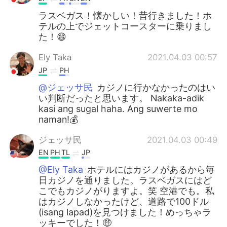
ラスベガス！懐かしい！昔行きました！ホ
テルの上でジェットコースターに乗りまし
た！😄
Ely Taka
2021.04.03 00:57
JP
PH
@ジェッサ民
カジノに行かなかったのはい
い判断だったと思います。 Nakaka-adik
kasi ang sugal haha. Ang suwerte mo
naman!💰
ジェッサ民
2021.04.03 00:49
EN
PH
TL
JP
@Ely Taka
ホテルにはカジノがあるから毎
日カジノを通りました。ラスベガスにはど
こでもカジノがりますよ。笑 空港でも。私
はカジノしなかったけど、道路で100ドル
(isang lapad)を見つけました！めっちゃラ
ッキーでした！🤑