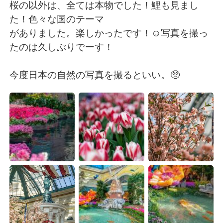
日本語
한국어
桜の以外は、全ては本物でした！鯉も見まし
た！色々な国のテーマ
Русский
ไทย
がありました。楽しかったです！☺️写真を撮っ
たのは久しぶりでーす！
Indonesia
Italiano
今度日本の自然の写真を撮るといい。🥺
Türkçe
Tiếng Việt
Português