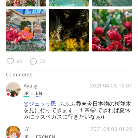
93
23
Comments
Aya ஐ
2021.04.03 13:07
JP
EN
@ジェッサ民
ふふふ😎💓今日本物の桜並木
を見に行ってきますー！🌸😆 できれば夏休
みにラスベガスに行きたいなぁ✈️
I.Y
2021.04.03 01:25
JP
FR
CN
EN