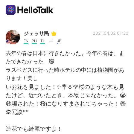
Language Exchange App
ジェッサ民
2021.04.02 01:30
EN
PH
TL
JP
AI Grammar Checker
去年の春は日本に行きたかった。今年の春は、ま
たできなかった。😿
English
ラスベガスに行った時ホテルの中には植物園があ
ります！美し
いお花を見ました！✨💐🌷🌹桜のような木も見
简体中文
繁體中文
たけど、近づいたとき、本物じゃなかった。😭
😆騙された！桜になりすまされてちゃった！😂
Español
العربية
🙊冗談**
Français
Deutsch
造花でも綺麗ですよ！