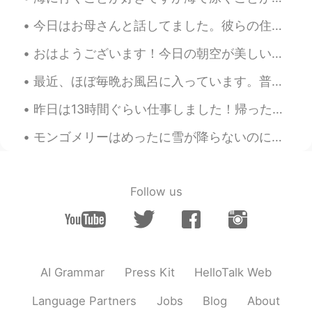
ジェッサ民
2021.04.02 14:08
EN
PH
TL
JP
今日はお母さんと話してました。彼らの住んでる街のコロナの事態はもっと悪くなってるから外にあまり出られない。今年はお母さんはここに行きたがってるけどコロナのせいで、できません。ママはめっちゃ明るく...
@Mai
チャンスがあれば来てください！
おはようございます！今日の朝空が美しい！ 「It's a new day, it's a new life for me and I'm feeling good」と歌いたい！この歌が知ってます...
Grand Canyonにも行けます！あまり遠く
ないです。
最近、ほぼ毎晩お風呂に入っています。普通には毎朝と毎晩シャワーを浴びますが、最近、夜のお風呂に楽しみ。🥰ストレス発散できると思います。色々なバスソルトを試しています。amazonでこれを見つけま...
ジェッサ民
2021.04.02 14:07
昨日は13時間ぐらい仕事しました！帰ったあと、そんなに疲れなかったけど、今、起きたばかりなのに、もう疲れてる。😵‍💫やばい。 今日は休みだと思ったけど、また仕事です。😑 悲鳴を上げたい！😖😖😖
EN
PH
TL
JP
モンゴメリーはめったに雪が降らないのに極渦のせいで今細雪が降っています。❄️🌨仕事行きたくない〜 一日中はベドで猫ちゃんと遊んで、コーヒーを飲みたい！ 雪が降ってる時、厚い毛皮がある動物の以外は...
@Toshi
本当に見たいです！🥺
ジェッサ民
2021.04.02 14:05
Follow us
EN
PH
TL
JP
@Aya ஐ
でしょう？あやさんのプロフィー
ルの写真のような桜を見たいのに。🥺
ジェッサ民
2021.04.02 14:04
AI Grammar
Press Kit
HelloTalk Web
EN
PH
TL
JP
@948jon
お花がいつもきれいですね。💐
Language Partners
Jobs
Blog
About