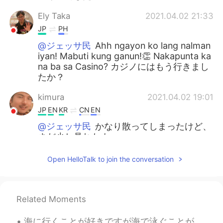
Ely Taka
2021.04.02 21:33
JP
PH
@ジェッサ民
Ahh ngayon ko lang nalman
iyan! Mabuti kung ganun!👏 Nakapunta ka
na ba sa Casino? カジノにはもう行きまし
たか？
kimura
2021.04.02 19:01
JP
EN
KR
CN
EN
@ジェッサ民
かなり散ってしまったけど、
まだ少し見れたよ
ジェッサ民
2021.04.02 14:17
Open HelloTalk to join the conversation
EN
PH
TL
JP
@kimura
そうですね。😂 桜きれいだけじ
ゃなくて、一時性だから、もっと人気にな
Related Moments
ったかな？今、日本は、まだ桜が見える？
海に行くことが好きですが海で泳ぐことが苦手です。波が怖いから。海を制御できません。怖くても、泳ぎて、シュノーケリングしました。魚を見るのが楽しすぎちゃった。岸から離れすぎて泳いだ。波は私を岸に泳...