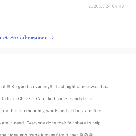
2020.07.24 04:49
lk เพื่อเข้าร่วมในบทสนทนา
ot !!! So good so yummy!!!! Last night dinner was the...
 to learn Chinese. Can I find some friends to hel...
ergy through thoughts, words and actions, and it co...
re in need. Everyone done their fair share to help...
 their idea and made it myself for dinner 😁😁😁 ...