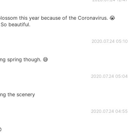
y blossom this year because of the Coronavirus. 😭
 So beautiful.
2020.07.24 05:10
ng spring though. 😅
2020.07.24 05:04
ing the scenery
2020.07.24 04:55
