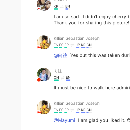
KR
EN
I am so sad.. I didn’t enjoy cherr
Thank you for sharing this picture!
Killian Sebastian Joseph
EN
ES
FR
JP
KR
CN
@向往
Yes but this was taken duri
向往
CN
EN
It must be nice to walk here admir
Killian Sebastian Joseph
EN
ES
FR
JP
KR
CN
@Mayumi
I am glad you liked it. 