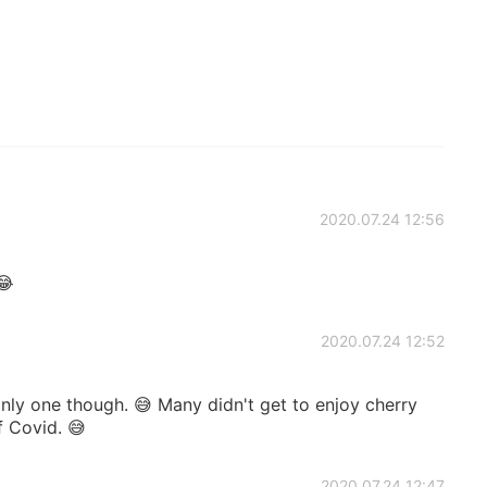
2020.07.24 12:56
😂
2020.07.24 12:52
only one though. 😅 Many didn't get to enjoy cherry
 Covid. 😅
2020.07.24 12:47