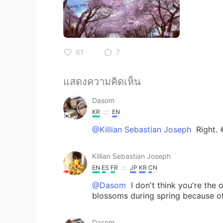
61
7
แสดงความคิดเห็น
Dasom
KR
EN
@Killian Sebastian Joseph
Right. 
Killian Sebastian Joseph
EN
ES
FR
JP
KR
CN
@Dasom
I don't think you're the 
blossoms during spring because of
Dasom