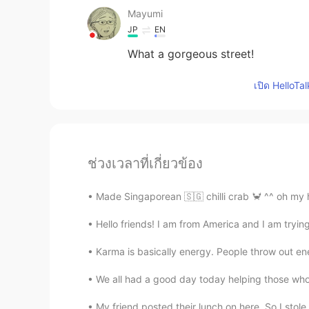
Mayumi
JP
EN
What a gorgeous street!
เปิด HelloTa
ช่วงเวลาที่เกี่ยวข้อง
Made Singaporean 🇸🇬 chilli crab 🦀 ^^ oh my h
Hello friends! I am from America and I am trying
Karma is basically energy. People throw out en
We all had a good day today helping those who a
My friend posted their lunch on here. So I stole