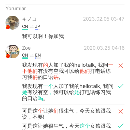
Deutsch
日本語
Yorumlar
한국어
Русский
キノコ
2023.02.05 03:47
CN
JP
ไทย
Indonesia
我可以啊！你加我
Italiano
Tiếng Việt
Zoe
2020.03.25 04:16
CN
EN
Português
我发现有
的
人加了我的hellotalk, 我问
一
下他们
有没有空我可以给
他们
打电话练
习我
们
的口语
话
。
我发现有
一个
人加了我的hellotalk, 我问
她
有没有空
，
我可以给
她
打电话练习我
的口语
吗
。
可是这
个
让她
们
很生气，今天女孩跟我
说，不要!
可是这让她很生气，今天
这个
女孩跟我