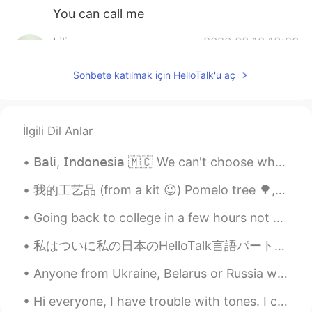
You can call me
Lili
2020.03.10 13:20
CN
EN
Sohbete katılmak için HelloTalk'u aç
哈哈哈，也许她是个男的😜joking
Shreya
2020.02.28 16:39
CN
EN
İlgili Dil Anlar
你可以打电话给我讲中文，哈哈
𝖡𝖺𝗅𝗂, 𝖨𝗇𝖽𝗈𝗇𝖾𝗌𝗂𝖺 🇲🇨 We can't choose where we come from, But we can choose where we go from there....
Jean
2020.02.26 00:27
我的工艺品 (from a kit 😉) Pomelo tree 🌳, the fruit I picked, and the process of separating the edible ...
CN
EN
Going back to college in a few hours not very excited :/ I wish university was more efficient and...
因为每个人的时间不一样，而且跟不熟悉的
人不知道聊什么
私はついに私の日本のHelloTalk言語パートナーに直接会うことができました。 私たちは一緒に素晴らしい時間を過ごし、私たちの友情はかつてないほど強くなりました。 ここでこんなに素晴らしい友達...
呆呆是救世主
2020.02.26 00:23
Anyone from Ukraine, Belarus or Russia watch this show? I find the events very interesting and ho...
CN
EN
Hi everyone, I have trouble with tones. I can hold small talk but most of the time I mess up with...
打电话是OK的，但是不要上来就要打电话，