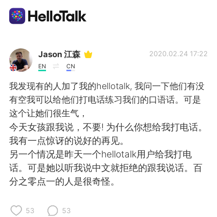
Dil Değişimi Uygulaması
Jason 江森
2020.02.24 17:22
EN
CN
AI Grammar Checker
我发现有的人加了我的hellotalk, 我问一下他们有没
有空我可以给他们打电话练习我们的口语话。可是
Türkçe
这个让她们很生气，
今天女孩跟我说，不要! 为什么你想给我打电话。
我有一点惊讶的说好的再见。
English
简体中文
另一个情况是昨天一个hellotalk用户给我打电
话。可是她以听我说中文就拒绝的跟我说话。百
繁體中文
Español
分之零点一的人是很奇怪。
العربية
Français
53
53