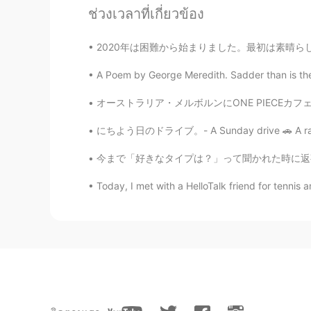
ช่วงเวลาที่เกี่ยวข้อง
Wen
CN
EN
2020年は困難から始まりました。最初は素晴らしいと思います。 仕事でプライベートジェッ
thanks
A Poem by George Meredith. Sadder than is the mo
Henry
オーストラリア・メルボルンにONE PIECEカフェが出来ました☕️☠️🍰🏴‍☠️ 
KR
IT
にちよう日のドライブ。- A Sunday drive 🚗 A rather glo
Nice tips ! thanks
今まで「好きなタイプは？」って聞かれた時に返事に困っていたけど、今日買い物行ったらよう
留猫鱼 Nicole
Today, I met with a HelloTalk friend for tennis an
CN
EN
Thks