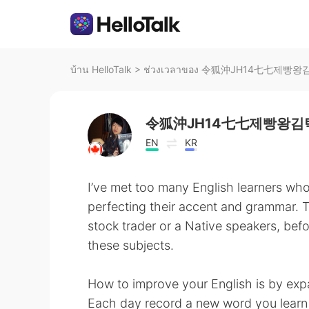
บ้าน HelloTalk
>
ช่วงเวลาของ 令狐沖JH14七七제빵왕김탁
令狐沖JH14七七제빵왕김탁
EN
KR
I’ve met too many English learners who p
perfecting their accent and grammar. Th
stock trader or a Native speakers, be
these subjects.
How to improve your English is by exp
Each day record a new word you learn a