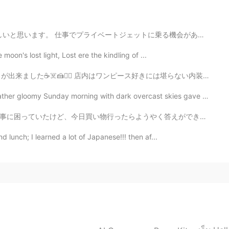
2021.02.02 10:15
トに乗る機会がありました。年が明けてからすぐにインフルエンザに二回もかかりました。それから僕は三度目の病気...
on's lost light, Lost ere the kindling of ...
2021.02.02 10:12
店内はワンピース好きには堪らない内装でテンション上がります！ワンピース関連の絵や雑誌や漫画がズラリ！！店内に...
omy Sunday morning with dark overcast skies gave way t...
やく答えができた…🤔 「ヴィレヴァン働いてそうな子」 ↑イメージ的に伝わるかな？😂 どんな店舗に行って...
2021.02.02 10:12
d lunch; I learned a lot of Japanese!!! then af...