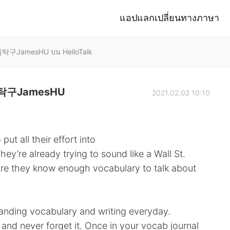
แอปแลกเปลี่ยนทางภาษา
구JamesHU บน HelloTalk
구JamesHU
2021.02.02 10:10
ut all their effort into
ey’re already trying to sound like a Wall St.
fore they know enough vocabulary to talk about
anding vocabulary and writing everyday.
nd never forget it. Once in your vocab journal