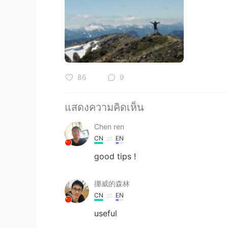
86
9
แสดงความคิดเห็น
Chen ren
CN
EN
good tips !
挪威的森林
CN
EN
useful