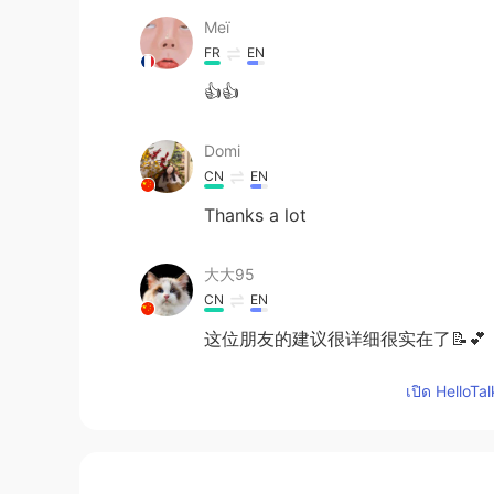
Meï
FR
EN
👍👍
Domi
CN
EN
Thanks a lot
大大95
CN
EN
这位朋友的建议很详细很实在了📝💕
เปิด HelloTa
阳阳
CN
EN
Thanks💕 Really nice suggest