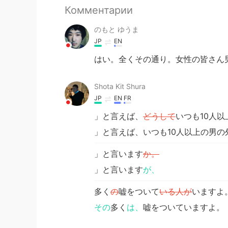
Комментарии
のもと ゆうま
JP
EN
はい。全くその通り。女性の皆さん
Shota Kit Shura
JP
EN
FR
」と言えば、
どうして
いつも10人
」と言えば、いつも10人以上の男の
」と言います
か。
」と言います
が、
多く
の
嘘をついて
いる人が
いますよ
その
多く
は、
嘘をついていますよ。