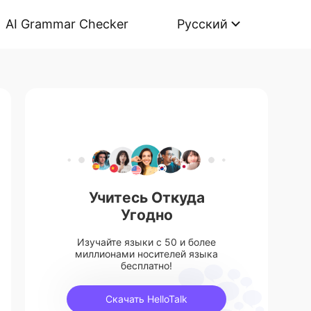
AI Grammar Checker
Русский
Учитесь Откуда
Угодно
Изучайте языки с 50 и более
миллионами носителей языка
бесплатно!
Скачать HelloTalk