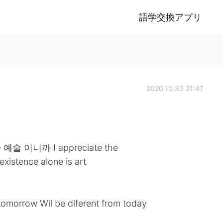
語学交換アプリ
2020.10.30 21:47
이니까 I appreciate the
existence alone is art
ow Wil be diferent from today