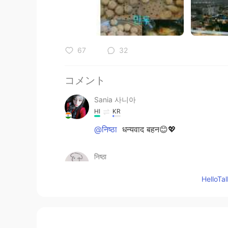
67
32
コメント
Sania 사니아
HI
KR
@निष्ठा
धन्यवाद बहन😊💖
निष्ठा
CN
HI
Hello
आप बहुत सुंदर हैं।😊😊😊
Sania 사니아
HI
KR