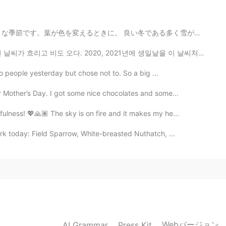
である多く雪が降るといいです。 昨日、散歩しました。本当に綺麗でした！ 夫は息子石をスキップする方法を教...
2020.11.02 07:09
2020, 2021년에 생일날을 이 날씨처럼 비슷하게 생각하다. 내년에 따듯한 봄이 왔으면 좋겠...
 to people yesterday but chose not to. So a big ...
r Mother’s Day. I got some nice chocolates and some...
2020.10.31 09:03
fulness! 💖🙏🏽 The sky is on fire and it makes my he...
rk today: Field Sparrow, White-breasted Nuthatch, ...
2020.10.31 08:44
i) looks delicious
2020.10.31 08:40
Webバージョン
AI Grammar
Press Kit