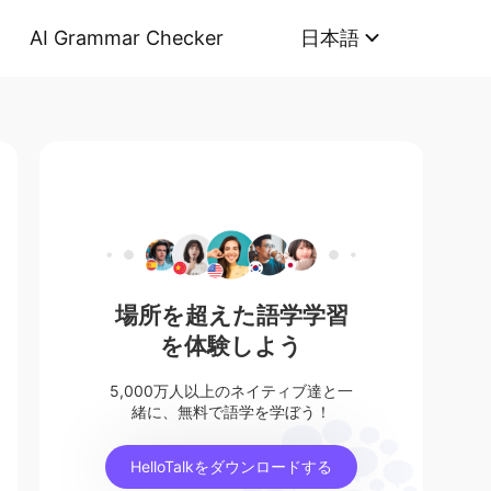
AI Grammar Checker
日本語
場所を超えた語学学習
を体験しよう
5,000万人以上のネイティブ達と一
緒に、無料で語学を学ぼう！
HelloTalkをダウンロードする