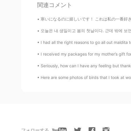
関連コメント
@निष्ठा
Namaste.
寒いになるのに嬉しいです！ これは私の一番好きな季節です。葉が色を変えるときに。 良い冬
निष्ठा
오늘은 내 생일이고 봄의 첫날이다. 근데 밖에 보면 날씨가 흐리고 비도 오다. 
CN
HI
नमस्कार
I had all the right reasons to go all out maldita
I received my packages for my mother’s gift fo
Sania 사니아
HI
KR
Seriously, how can I have any feeling but thank
@VR46
yea healthy too
Here are some photos of birds that I took at wo
VR46
EN
CN
@Sania 사니아
yeah that meal(thal
Sania 사니아
HI
KR
フォローする