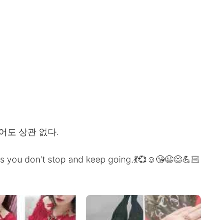
어도 상관 없다.
g as you don't stop and keep going.💃💞☺️😘😉😊💪🏻