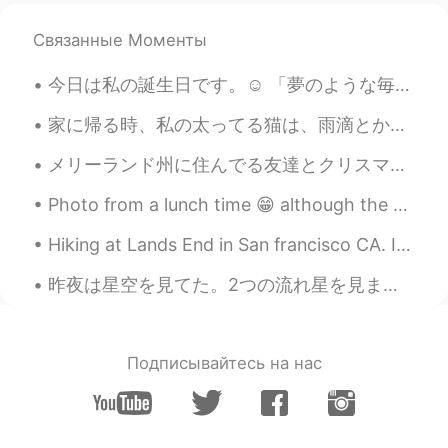
Связанные Моменты
今日は私の誕生日です。☺️ 「夢のような毎日」という句を学びました。理由がわからないけど大好きになりました。前の生活を思い出した。それは本当に大変でした。貧しかった。大学生のごろ、本とか、食べ...
家に帰る時、私の太ってる猫は、雨滴とか、落ち葉とか、飛んでいる鳥とか、通り過ぎる車とか、または歩いている人をほとんどいつもまじめに見てます。何かを見ています。多分私が見ることができないものを見て...
メリーランド州に住んでる友達とクリスマスをお祝いしました。友達と私の写真を撮りながら、、彼女の息子さんも写真に写りたがっています。彼は走りてカメラの前にに立ちました。彼のお母さんはもう見えなかった。😂
Photo from a lunch time 😁 although the weather looks nice, I kinda wish there's snow everywhere l...
Hiking at Lands End in San francisco CA. It literally took us 3 hours. The view is just amazingl...
昨夜は星空を見てた。2つの流れ星を見ました！超早かったから望みをできなかった。 太陽は星ですね。十億の星があるから、地球みたいな世界がいくつあるのかな？ ー 明日からまた仕事です。ちょっと悲...
Подписывайтесь на нас