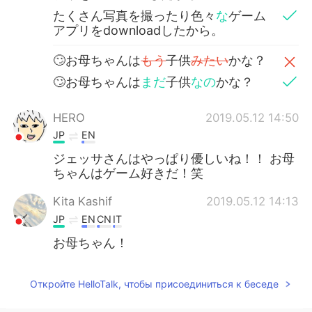
たくさん写真を撮ったり色々
な
ゲーム
アプリをdownloadしたから。
🙄お母ちゃんは
もう
子供
みたい
かな？
🙄お母ちゃんは
まだ
子供
なの
かな？
HERO
2019.05.12 14:50
JP
EN
ジェッサさんはやっぱり優しいね！！ お母
ちゃんはゲーム好きだ！笑
Kita Kashif
2019.05.12 14:13
JP
EN
CN
IT
お母ちゃん！
Откройте HelloTalk, чтобы присоединиться к беседе