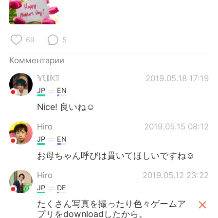
Deutsch
日本語
한국어
ไทย
69
5
Indonesia
Italiano
Комментарии
Türkçe
Tiếng Việt
𝕐𝕌𝕂𝕀
2019.05.18 17:19
JP
EN
Português
Nice! 良いね☺
Hiro
2019.05.15 08:12
JP
EN
お母ちゃん呼びは貫いてほしいですね☺
Hiro
2019.05.12 23:22
JP
DE
たくさん写真を撮ったり色々ゲームア
プリをdownloadしたから。