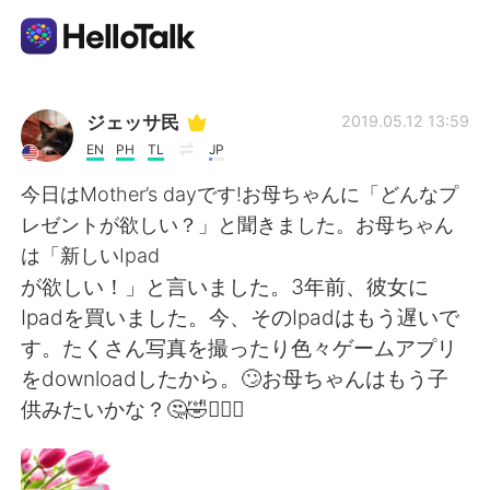
Приложение для Языкового Обмена
ジェッサ民
2019.05.12 13:59
EN
PH
TL
JP
AI Grammar Checker
今日はMother’s dayです!お母ちゃんに「どんなプ
レゼントが欲しい？」と聞きました。お母ちゃん
Русский
は「新しいIpad
が欲しい！」と言いました。3年前、彼女に
Ipadを買いました。今、そのIpadはもう遅いで
English
简体中文
す。たくさん写真を撮ったり色々ゲームアプリ
をdownloadしたから。🙄お母ちゃんはもう子
繁體中文
Español
供みたいかな？🤔🤣🤦🏻‍♀️
العربية
Français