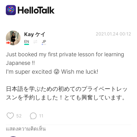
แอปแลกเปลี่ยนทางภาษา
Kay ケイ
2021.01.24 00:12
EN
JP
AI Grammar Checker
Just booked my first private lesson for learning
Japanese !!
ไทย
I'm super excited 😜 Wish me luck!
日本語を学ぶための初めてのプライベートレッ
English
简体中文
スンを予約しました！とても興奮しています。
繁體中文
Español
52
11
العربية
Français
แสดงความคิดเห็น