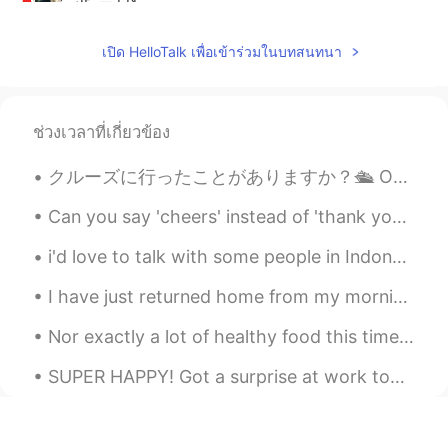
がんばって! そして、楽しんで🎵
เปิด HelloTalk เพื่อเข้าร่วมในบทสนทนา
Takuma
2021.01.24 00:23
JP
EN
興奮は使わない方がいいと思うよ😅 It
ช่วงเวลาที่เกี่ยวข้อง
should be わくわくしています。
クルーズに行ったことがありますか？🛳️ One of my dreams is to ride Royal Caribbean's 'Symphony of the Seas'. It's t...
Yasu
2021.01.24 00:19
Can you say 'cheers' instead of 'thank you'? Yes! In many cases, you can! 'Cheers' is very info...
JP
EN
日本語を学ぶための初めてのプライベ
i'd love to talk with some people in Indonesia or who are Muslims, it would be nice to get to kno...
ートレッスンを予約しました！
I have just returned home from my morning bike ride. I can feel the season changing. As much as I...
日本語を学ぶための初めてのプライベ
ートレッスンを予約しました！
Your
Nor exactly a lot of healthy food this time. 😂 I smoked some salmon and cooked some fries and oni...
Japanese sentence seems perfect.
However, if I were you, I would say
SUPER HAPPY! Got a surprise at work today from the Korean Language School in my city! 🥰🥰🥰 Finishe...
like this. This is more natural in my
view.日本語のプライベートレッスンを
初めて予約しました。