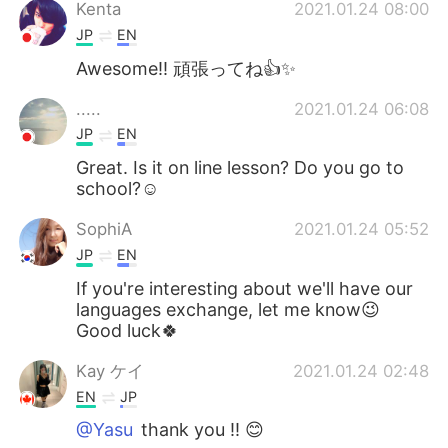
Deutsch
日本語
Kenta
2021.01.24 08:00
JP
EN
한국어
Русский
Awesome!! 頑張ってね👍✨
Indonesia
Italiano
.....
2021.01.24 06:08
JP
EN
Türkçe
Tiếng Việt
Great. Is it on line lesson? Do you go to
school?☺️
Português
SophiA
2021.01.24 05:52
JP
EN
If you're interesting about we'll have our
languages exchange, let me know😉
Good luck🍀
Kay ケイ
2021.01.24 02:48
EN
JP
@Yasu
thank you !! 😊