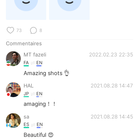
日本語
한국어
Русский
ไทย
73
8
Indonesia
Italiano
Commentaires
Türkçe
Tiếng Việt
MT fazeli
2022.02.23 22:35
FA
EN
Português
Amazing shots 👌
HAL
2021.08.28 14:47
JP
EN
amaging！！
sa
2021.08.28 14:45
ES
EN
Beautiful 😍