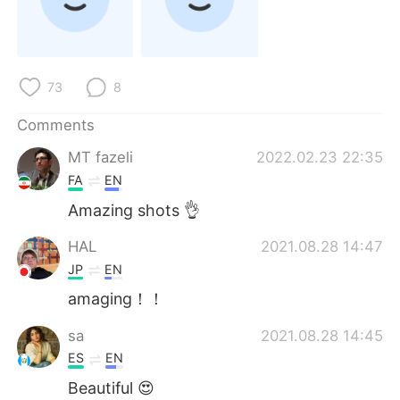
日本語
한국어
Русский
ไทย
73
8
Indonesia
Italiano
Comments
Türkçe
Tiếng Việt
MT fazeli
2022.02.23 22:35
FA
EN
Português
Amazing shots 👌
HAL
2021.08.28 14:47
JP
EN
amaging！！
sa
2021.08.28 14:45
ES
EN
Beautiful 😍