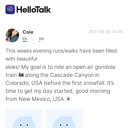
Language Exchange App
Cole
2021.08.28 14:39
EN
KR
AI Grammar Checker
This weeks evening runs/walks have been filled
with beautiful
English
skies! My goal is to ride an open air gondola
train 🚂 along the Cascade Canyon in
Colorado, USA before the first snowfall. It’s
简体中文
繁體中文
time to get my day started, good morning
from New Mexico, USA ☀️.
Español
العربية
Français
Deutsch