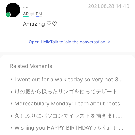
….
2021.08.28 14:40
AR
EN
Amazing 🤍🤍
Open HelloTalk to join the conversation
Related Moments
I went out for a walk today so very hot 30°c today. 🔆🔅🔆🔅🔆🔅🔆🔅😳😅🌳🦆🏔🏞 I came home and saw my Engl...
母の庭から採ったリンゴを使ってデザートを作りました。アップルコンフートと言います。レシピはネットで見つけて、倣ってしまいました。リンゴを準備する以外、作りやすかったです。早い者勝ちなので、食べた...
Morecabulary Monday: Learn about roots, prefixes and suffixes! Today’s root is “cult”. It mean...
久しぶりにパソコンでイラストを描きました〜 こんな簡単な絵でも、この段階まで描いて、半日もかかってしまいました😓こういうイラストは一年に1、2回しか描かなくて、腕が落ちましたね… 目がもう疲れた...
Wishing you HAPPY BIRTHDAY パパ all the way from Japan. タンジョビおめてど。 I can’t travel from Tokyo becau...