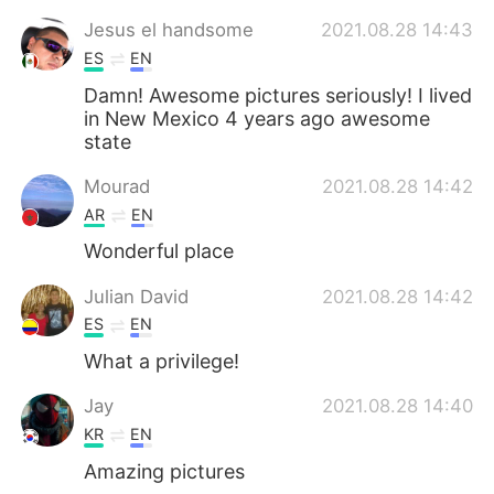
Jesus el handsome
2021.08.28 14:43
ES
EN
Damn! Awesome pictures seriously! I lived
in New Mexico 4 years ago awesome
state
Mourad
2021.08.28 14:42
AR
EN
Wonderful place
Julian David
2021.08.28 14:42
ES
EN
What a privilege!
Jay
2021.08.28 14:40
KR
EN
Amazing pictures