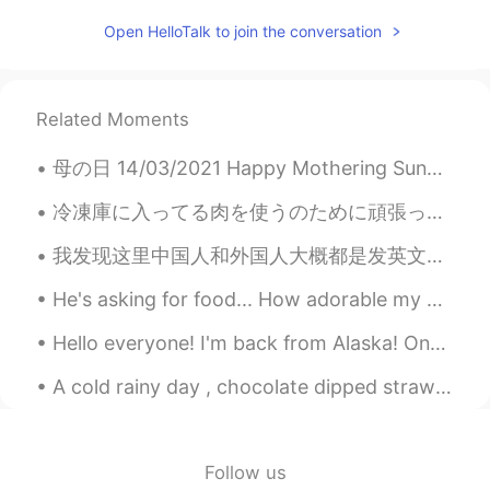
Open HelloTalk to join the conversation
しばらく外食行かないので、明日は蟹
🦀も買いたいです。
しばらく外食
には
行かないので、明日
は蟹🦀も買いたいです。
Related Moments
母の日 14/03/2021 Happy Mothering Sunday! Yesterday was Mother’s Day. My sisters and me lay out som...
ようこ葉子YOKO
2021.04.28 13:33
JP
EN
冷凍庫に入ってる肉を使うのために頑張ってる Right now I’m trying to use up the meat in the freezer 昨日魚フライをした Yesterda...
免疫力アップするために、フルーツ
お
我发现这里中国人和外国人大概都是发英文动态的😓想读一些日常生活的中文都不行。不知道为什么那么多人学中文但是会写全英文动态，可能有其他目的🤷‍♂️ 中国人其实有一些会写中文动态只不过都是睡前段思考...
茶
を作りました。
免疫力アップ
を
するために、フルーツ
He's asking for food... How adorable my baby issss His face as I am not giving him food.Its cooki...
ティー
を作りました。
Hello everyone! I'm back from Alaska! One of the most memorable experiences of my life. I saw ic...
マンゴー🥭、パイナップル🍍、ドラゴ
A cold rainy day , chocolate dipped strawberries and a cozy blanket , that’s what I call a perfec...
ンフルーツと紅茶
と
一緒に飲むと、と
ても美味しいです。
マンゴー🥭、パイナップル🍍、ドラゴ
ンフルーツと紅茶
を
一緒に飲むと、と
Follow us