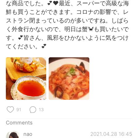
日本語
한국어
な商品でした。💕❤最近、スーパーで高級な海
鮮も買うことができます。コロナの影響で、レ
Русский
ไทย
ストラン閉まっているのが多いですね。しばら
く外食行かないので、明日は蟹🦀も買いたいで
Indonesia
Italiano
す。💕皆さん、風邪をひかないように気をつけ
てください。💕
Türkçe
Tiếng Việt
Português
91
13
Comments
nao
2021.04.28 16:45