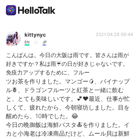
Language Exchange App
kittynyc
2021.04.28 09:44
EN
JP
AI Grammar Checker
こんばんは。今日の大阪は雨です。皆さんは雨が
好きですか？私は雨☔️の日が好きじゃないです。
English
免疫力アップするために、フルー
ツお茶を作りました。マンゴー🥭、パイナップ
ル🍍、ドラゴンフルーツと紅茶と一緒に飲む
简体中文
繁體中文
と、とても美味しいです。💕❤最近、仕事が忙
しくて、疲れたから、今朝寝坊しました。目を
Español
العربية
醒めたら、10時でした。😂
今日の晩御飯は海鮮パスタ🍝を作りました。イ
Français
Deutsch
カと小海老は冷凍商品だけど、ムール貝は新鮮