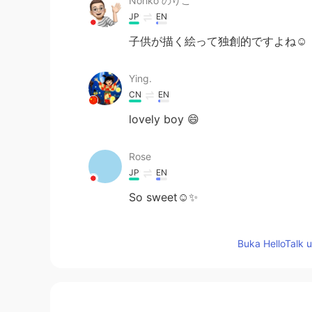
Noriko のりこ
JP
EN
子供が描く絵って独創的ですよね☺️
Ying.
CN
EN
lovely boy 😄
Rose
JP
EN
So sweet☺️✨
i. kaori
Buka HelloTalk 
JP
EN
今日は仕事で疲れて心がトゲトゲし
あるくほっこりしました♥癒やしをあ