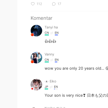
112
17
Komentar
Tanyi ha
CN
EN
👍👍👍
Vanny
CN
EN
wow you are only 20 years old... 
·ᴥ· Eiko
JP
EN
Your son is very nice❣