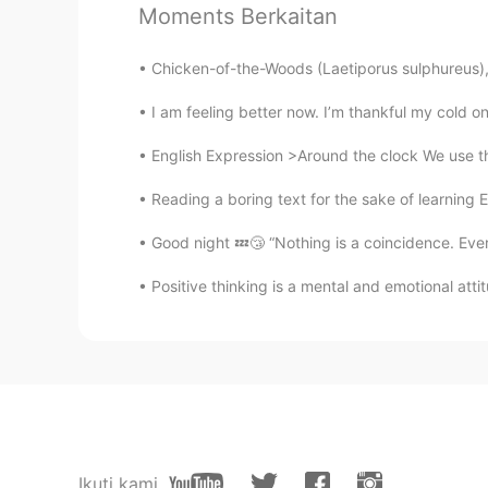
Moments Berkaitan
Yuka
JP
EN
Chicken-of-the-Woods (Laetiporus sulphureus),
How sweet
I am feeling better now. I’m thankful my cold onl
Kiyoka.
English Expression >Around the clock We use th
JP
EN
Reading a boring text for the sake of learning E
宝物ですね😊✨
Good night 💤😴 “Nothing is a coincidence. Eve
Emi
Positive thinking is a mental and emotional attit
JP
EN
今日はアメリカ
に
父の日
今日はアメリカ
の
父の日
息子は家族の手伝いで私のためにこ
息子は家族の手伝いで私のためにこ
Ikuti kami