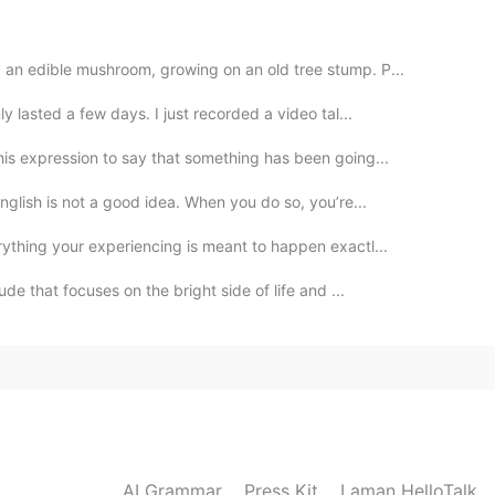
2020.06.22 13:32
 an edible mushroom, growing on an old tree stump. P...
y lasted a few days. I just recorded a video tal...
2020.06.22 11:19
is expression to say that something has been going...
nglish is not a good idea. When you do so, you’re...
rything your experiencing is meant to happen exactl...
2020.06.22 10:46
ude that focuses on the bright side of life and ...
れを作って
あげ
た
れを作って
くれ
た
AI Grammar
Press Kit
Laman HelloTalk